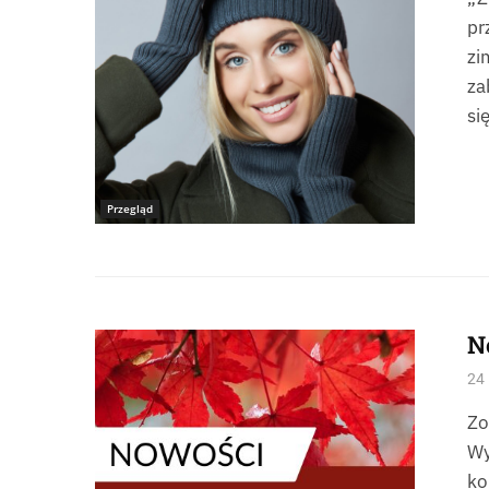
pr
zi
za
si
Przegląd
N
24 
Zo
Wy
ko