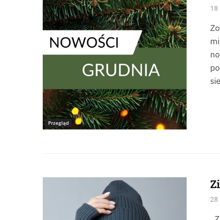
18 
Zo
mi
no
po
si
Przegląd
Z
Źródło: Istock_angel_nt
28 
„Z