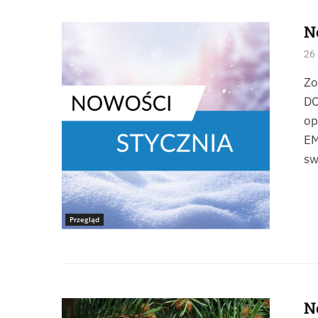
N
26 
Zo
DO
op
EM
sw
Przegląd
N