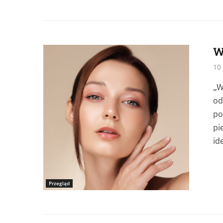
W
Źródło: Dmytro Buianskyi
10
„W
od
po
pi
id
Przegląd