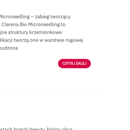
Microneedling – zabieg tworzący
| Clarena Bio Microneedling to
ijne struktury krzemionkowe
ikacji tworzą one w warstwie rogowej
obudzona
CZYTAJ DALEJ
stach branży beauty, którzy chcą