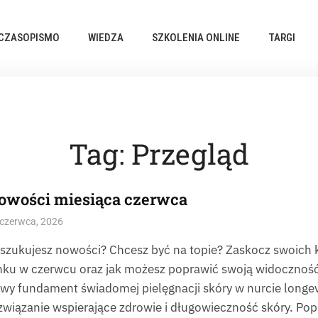
CZASOPISMO
WIEDZA
SZKOLENIA ONLINE
TARGI
Tag:
Przegląd
owości miesiąca czerwca
czerwca, 2026
szukujesz nowości? Chcesz być na topie? Zaskocz swoich kl
nku w czerwcu oraz jak możesz poprawić swoją widoczno
wy fundament świadomej pielęgnacji skóry w nurcie longe
związanie wspierające zdrowie i długowieczność skóry. Po