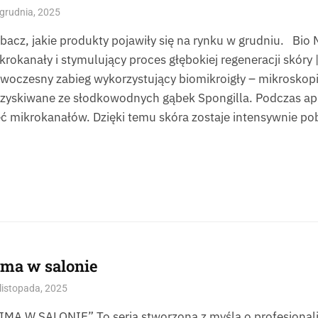
grudnia, 2025
bacz, jakie produkty pojawiły się na rynku w grudniu. Bio 
krokanały i stymulujący proces głębokiej regeneracji skóry 
woczesny zabieg wykorzystujący biomikroigły – mikroskop
zyskiwane ze słodkowodnych gąbek Spongilla. Podczas apl
eć mikrokanałów. Dzięki temu skóra zostaje intensywnie p
ima w salonie
listopada, 2025
IMA W SALONIE” To seria stworzona z myślą o profesjonali