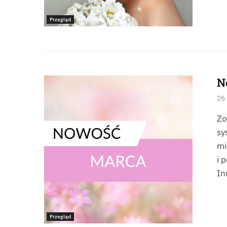
Przegląd
N
26
Zo
sy
mi
i 
In
Przegląd