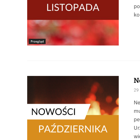
po
ko
Przegląd
N
29 
Ne
mu
pe
Ur
wi