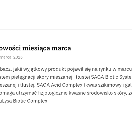
owości miesiąca marca
 marca, 2026
bacz, jakii wyjątkowy produkt pojawił się na rynku w mar
stem pielęgnacji skóry mieszanej i tłustej SAGA Biotic Sys
eszanej i tłustej. SAGA Acid Complex (kwas szikimowy i g
pomaga utrzymać fizjologicznie kwaśne środowisko skóry, 
uLysa Biotic Complex