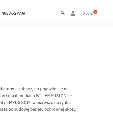
0
SUBSKRYPCJA
0,00
zł
ientów i zobacz, co pojawiło się na
ść w social mediach BTL EMFUSION® –
vity EMFUSION® to pierwsze na rynku
przez odbudowę bariery ochronnej skóry,