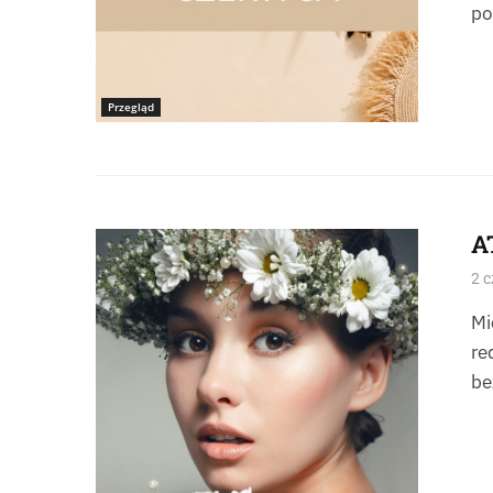
po
Przegląd
A
Źródło: istockphoto-FlexDreams
2 c
Mi
re
be