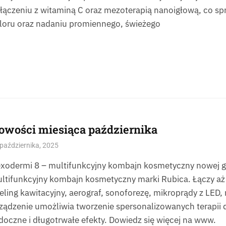
łączeniu z witaminą C oraz mezoterapią nanoigłową, co spr
loru oraz nadaniu promiennego, świeżego
owości miesiąca października
października, 2025
xodermi 8 – multifunkcyjny kombajn kosmetyczny nowej g
ltifunkcyjny kombajn kosmetyczny marki Rubica. Łączy aż 
eling kawitacyjny, aerograf, sonoforezę, mikroprądy z LED
ządzenie umożliwia tworzenie spersonalizowanych terapii d
doczne i długotrwałe efekty. Dowiedz się więcej na www.