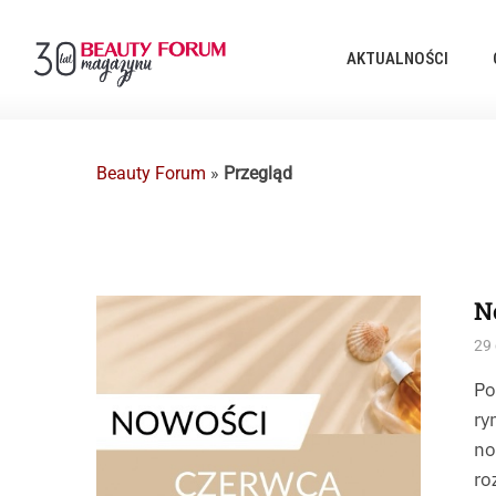
AKTUALNOŚCI
Beauty Forum
»
Przegląd
N
29 
Po
ry
no
ro