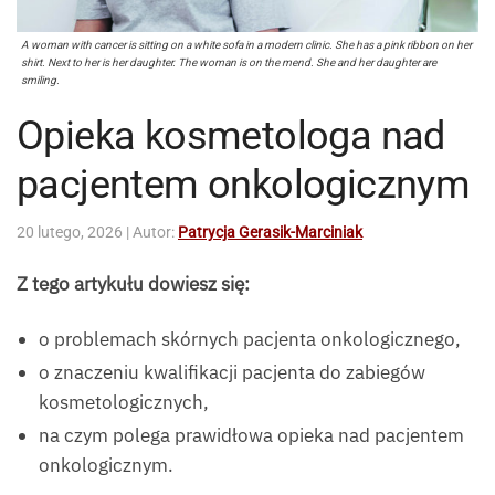
A woman with cancer is sitting on a white sofa in a modern clinic. She has a pink ribbon on her
shirt. Next to her is her daughter. The woman is on the mend. She and her daughter are
smiling.
Opieka kosmetologa nad
pacjentem onkologicznym
20 lutego, 2026
| Autor:
Patrycja Gerasik-Marciniak
Z tego artykułu dowiesz się:
o problemach skórnych pacjenta onkologicznego,
o znaczeniu kwalifikacji pacjenta do zabiegów
kosmetologicznych,
na czym polega prawidłowa opieka nad pacjentem
onkologicznym.