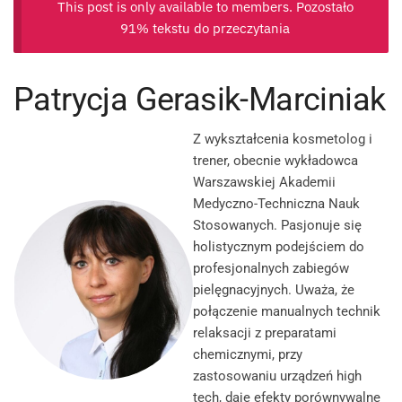
This post is only available to members. Pozostało
91% tekstu do przeczytania
Patrycja Gerasik-Marciniak
Z wykształcenia kosmetolog i
trener, obecnie wykładowca
Warszawskiej Akademii
Medyczno-Techniczna Nauk
Stosowanych. Pasjonuje się
holistycznym podejściem do
profesjonalnych zabiegów
pielęgnacyjnych. Uważa, że
połączenie manualnych technik
relaksacji z preparatami
chemicznymi, przy
zastosowaniu urządzeń high
tech, daje efekty porównywalne