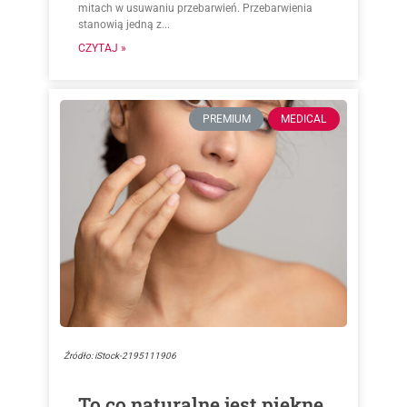
mitach w usuwaniu przebarwień. Przebarwienia
stanowią jedną z...
CZYTAJ »
PREMIUM
MEDICAL
Źródło: iStock-2195111906
To co naturalne jest piękne