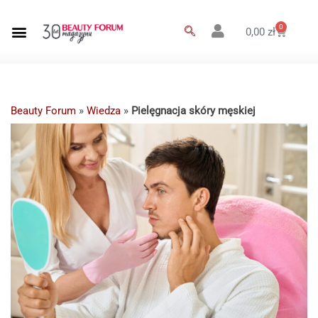
0
0,00
zł
Beauty Forum
»
Wiedza
»
Pielęgnacja skóry męskiej