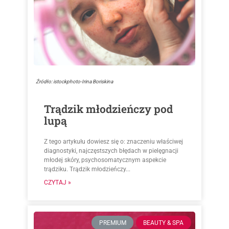
Źródło: istockphoto-Irina Boriskina
Trądzik młodzieńczy pod
lupą
Z tego artykułu dowiesz się o: znaczeniu właściwej
diagnostyki, najczęstszych błędach w pielęgnacji
młodej skóry, psychosomatycznym aspekcie
trądziku. Trądzik młodzieńczy...
CZYTAJ »
PREMIUM
BEAUTY & SPA