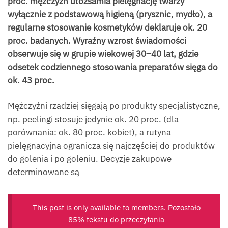
proc. mężczyzn utożsamia pielęgnację twarzy
wyłącznie z podstawową higieną (prysznic, mydło), a
regularne stosowanie kosmetyków deklaruje ok. 20
proc. badanych. Wyraźny wzrost świadomości
obserwuje się w grupie wiekowej 30–40 lat, gdzie
odsetek codziennego stosowania preparatów sięga do
ok. 43 proc.
Mężczyźni rzadziej sięgają po produkty specjalistyczne,
np. peelingi stosuje jedynie ok. 20 proc. (dla
porównania: ok. 80 proc. kobiet), a rutyna
pielęgnacyjna ogranicza się najczęściej do produktów
do golenia i po goleniu. Decyzje zakupowe
determinowane są
This post is only available to members. Pozostało
85% tekstu do przeczytania