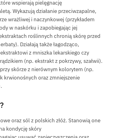
tóre wspierają pielęgnację
zaletą. Wykazują działanie przeciwzapalne,
erze wrażliwej i naczynkowej (przykładem
ody w naskórku i zapobiegając jej
ekstraktach roślinnych chronią skórę przed
herbaty). Działają także łagodząco,
ekstraktowi z mniszka lekarskiego czy
ądzikiem (np. ekstrakt z pokrzywy, szałwii).
e przy skórze z nierównym kolorytem (np.
nek krwionośnych oraz zmniejszenie
.
?
owe oraz sól z polskich złóż. Stanowią one
 na kondycję skóry
omagając usuwać zanieczyszczenia oraz