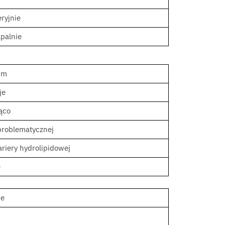
ryjnie
apalnie
um
je
ąco
 problematycznej
riery hydrolipidowej
e
ie