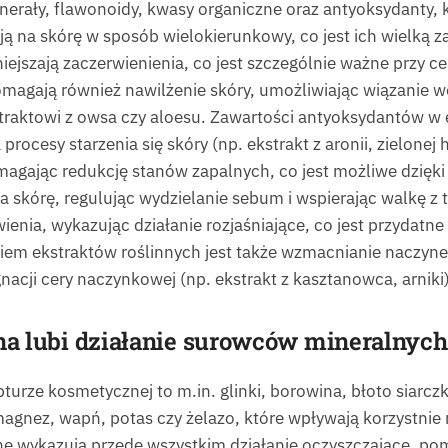
nerały, flawonoidy, kwasy organiczne oraz antyoksydanty, k
łają na skórę w sposób wielokierunkowy, co jest ich wielką 
ejszają zaczerwienienia, co jest szczególnie ważne przy c
omagają również nawilżenie skóry, umożliwiając wiązanie w
traktowi z owsa czy aloesu. Zawartości antyoksydantów w 
ocesy starzenia się skóry (np. ekstrakt z aronii, zielonej 
magając redukcję stanów zapalnych, co jest możliwe dzięki 
skórę, regulując wydzielanie sebum i wspierając walkę z tr
ienia, wykazując działanie rozjaśniające, co jest przydatn
łaniem ekstraktów roślinnych jest także wzmacnianie naczy
acji cery naczynkowej (np. ekstrakt z kasztanowca, arniki)
na lubi działanie surowców mineralnych
rze kosmetycznej to m.in. glinki, borowina, błoto siarczk
magnez, wapń, potas czy żelazo, które wpływają korzystnie
alne wykazują przede wszystkim działanie oczyszczające, p