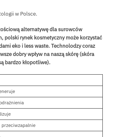
ologii w Polsce.
tościową alternatywę dla surowców
ch, polski rynek kosmetyczny może korzystać
ndami eko i less waste. Technolodzy coraz
erwsze dobry wpływ na naszą skórę (skóra
ą bardzo kłopotliwe).
eneruje
podrażnienia
izuje
, przeciwzapalnie
e