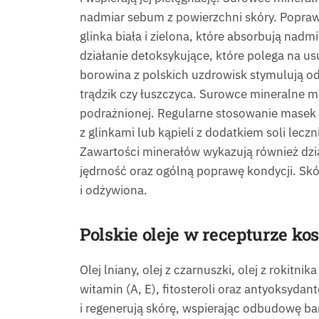
nadmiar sebum z powierzchni skóry. Poprawi
glinka biała i zielona, które absorbują na
działanie detoksykujące, które polega na u
borowina z polskich uzdrowisk stymulują o
trądzik czy łuszczyca. Surowce mineralne maj
podrażnionej. Regularne stosowanie masek
z glinkami lub kąpieli z dodatkiem soli lecz
Zawartości minerałów wykazują również dzia
jędrność oraz ogólną poprawę kondycji. Skóra
i odżywiona.
Polskie oleje w recepturze ko
Olej lniany, olej z czarnuszki, olej z roki
witamin (A, E), fitosteroli oraz antyoksydan
i regenerują skórę, wspierając odbudowę ba