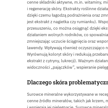
cenne składniki aktywne, m.in. witaminy, mi
i regenerację skóry. Ekstrakty roślinne dzia
dzięki czemu łagodzą podrażnienia oraz zmni
jest ekstrakt z nagietka czy rumianku). Wsp
przesuszeniu, co można osiągnąć dzięki eks
działaniem wolnych rodników, co spowalnia pr
zmniejszając uczucie ściągnięcia oraz wspo
lawendy. Wpływają również oczyszczająco na 
Wyrównują koloryt skóry i redukują przebarw
ekstrakt z cytryny, lukrecji). Ważnym dzia
widoczności „pajączków”, wspieranie pielęgn
Dlaczego skóra problematycz
Surowce mineralne wykorzystywane w receptu
cenne źródło minerałów, takich jak krzem, 
i wspierają jej pielęgnację. Surowce miner