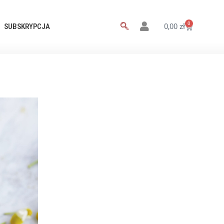
0
SUBSKRYPCJA
0,00
zł