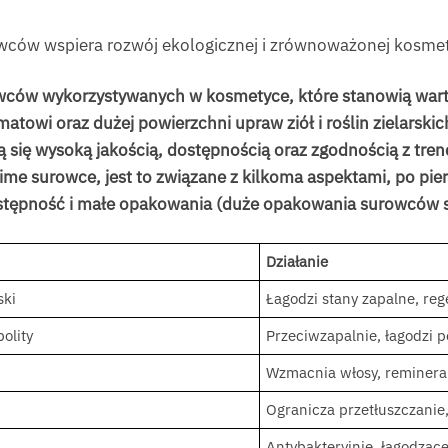
wców wspiera rozwój ekologicznej i zrównoważonej kosmet
wców wykorzystywanych w kosmetyce, które stanowią war
towi oraz dużej powierzchni upraw ziół i roślin zielarski
ą się wysoką jakością, dostępnością oraz zgodnością z tre
zime surowce, jest to związane z kilkoma aspektami, po pi
 dostępność i małe opakowania (duże opakowania surowców s
Działanie
ski
Łagodzi stany zapalne, reg
olity
Przeciwzapalnie, łagodzi 
Wzmacnia włosy, remineral
Ogranicza przetłuszczanie
Antybakteryjnie, łagodząc