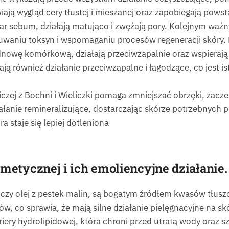
ają wygląd cery tłustej i mieszanej oraz zapobiegają pow
dmiar sebum, działają matująco i zwężają pory. Kolejnym w
suwaniu toksyn i wspomaganiu procesów regeneracji skóry. 
dnowę komórkową, działają przeciwzapalnie oraz wspierają
ą również działanie przeciwzapalne i łagodzące, co jest ist
niczej z Bochni i Wieliczki pomaga zmniejszać obrzęki, zacz
łanie remineralizujące, dostarczając skórze potrzebnych p
 staje się lepiej dotleniona
smetycznej i ich emoliencyjne działanie.
tnika czy olej z pestek malin, są bogatym źródłem kwasów t
tów, co sprawia, że mają silne działanie pielęgnacyjne na sk
riery hydrolipidowej, która chroni przed utratą wody oraz