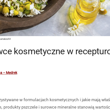
marrakeshh
owce kosmetyczne w receptu
na – Mędrek
rzystywane w formulacjach kosmetycznych i jakie mają właś
je, produkty pszczele i surowce mineralne stanowią wartoś