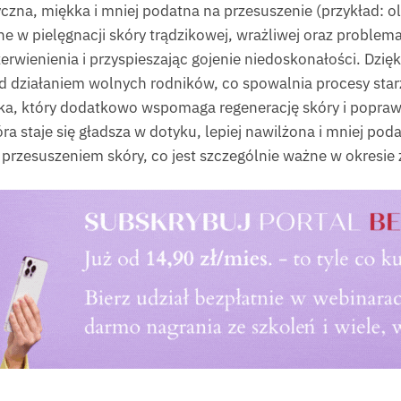
yczna, miękka i mniej podatna na przesuszenie (przykład: ol
e w pielęgnacji skóry trądzikowej, wrażliwej oraz problemat
erwienienia i przyspieszając gojenie niedoskonałości. Dzię
zed działaniem wolnych rodników, co spowalnia procesy sta
nika, który dodatkowo wspomaga regenerację skóry i poprawi
óra staje się gładsza w dotyku, lepiej nawilżona i mniej po
 przesuszeniem skóry, co jest szczególnie ważne w okresi