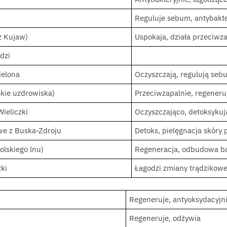
Reguluje sebum, antybakte
z Kujaw)
Uspokaja, działa przeciwz
dzi
zielona
Oczyszczają, regulują seb
kie uzdrowiska)
Przeciwzapalnie, regeneru
Wieliczki
Oczyszczająco, detoksykuj
we z Buska-Zdroju
Detoks, pielęgnacja skóry
polskiego lnu)
Regeneracja, odbudowa ba
zki
Łagodzi zmiany trądzikow
Regeneruje, antyoksydacyjn
Regeneruje, odżywia