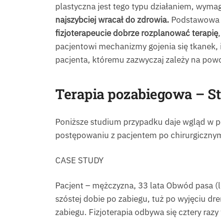
plastyczna jest tego typu działaniem, wyma
najszybciej wracał do zdrowia.
Podstawow
fizjoterapeucie dobrze rozplanować terapię
pacjentowi mechanizmy gojenia się tkanek, 
pacjenta, któremu zazwyczaj zależy na powo
Terapia pozabiegowa – S
Poniższe studium przypadku daje wgląd w po
postępowaniu z pacjentem po chirurgicznym 
CASE STUDY
Pacjent – mężczyzna, 33 lata Obwód pasa (li
szóstej dobie po zabiegu, tuż po wyjęciu d
zabiegu. Fizjoterapia odbywa się cztery razy