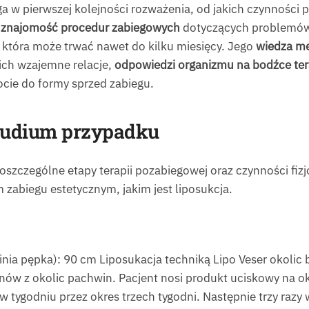
ga w pierwszej kolejności rozważenia, od jakich czynności 
a
znajomość procedur zabiegowych
dotyczących problemów 
, która może trwać nawet do kilku miesięcy. Jego
wiedza m
ich wzajemne relacje,
odpowiedzi organizmu na bodźce te
cie do formy sprzed zabiegu.
tudium przypadku
szczególne etapy terapii pozabiegowej oraz czynności fizj
zabiegu estetycznym, jakim jest liposukcja.
nia pępka): 90 cm Liposukacja techniką Lipo Veser okolic b
renów z okolic pachwin. Pacjent nosi produkt uciskowy na 
 w tygodniu przez okres trzech tygodni. Następnie trzy razy 