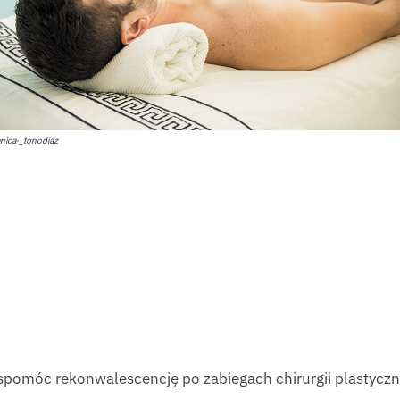
nica-_tonodiaz
wspomóc rekonwalescencję po zabiegach chirurgii plastyczn