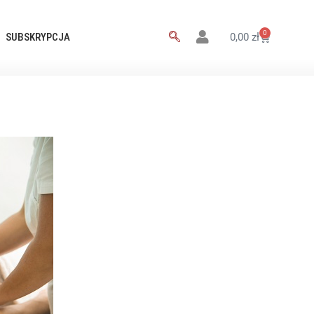
0
SUBSKRYPCJA
0,00
zł