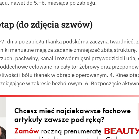
ącu, nawet do 5.–6. miesiąca po zabiegu.
etap (do zdjęcia szwów)
7. dnia po zabiegu tkanka podskórna zaczyna twardnieć, z
chniki manualne mają za zadanie zmniejszać zbitą strukturę
brzuch, pachwiny, kanał i rozwór mięśni przywodzicieli ud
 oddechowe celowane na cały tor żebrowy oraz przeponowy.
kliwości i bólu tkanek w obrębie operowanym. 4. Kinesiota
ozciągające w zakresie bezbólowym. 6. Rozpoczęcie aktywno