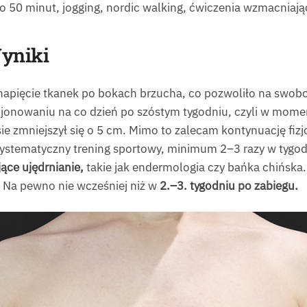
 50 minut, jogging, nordic walking, ćwiczenia wzmacniając
yniki
ę napięcie tkanek po bokach brzucha, co pozwoliło na swo
jonowaniu na co dzień po szóstym tygodniu, czyli w mom
 zmniejszył się o 5 cm. Mimo to zalecam kontynuację fizjo
 systematyczny trening sportowy, minimum 2–3 razy w tygod
ące ujędrnianie,
takie jak endermologia czy bańka chińska
 Na pewno nie wcześniej niż w
2.–3. tygodniu po zabiegu.