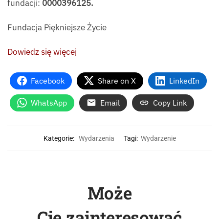
fundacji:
0000396125.
Fundacja Piękniejsze Życie
Dowiedz się więcej
Facebook
Share on X
LinkedIn
WhatsApp
Email
Copy Link
Kategorie:
Wydarzenia
Tagi:
Wydarzenie
Może
Cię zainteresować