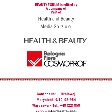
BEAUTY FORUM is edited by
A company of
Part of
Health and Beauty
Media Sp. z o.o.
Contact us: ul. Królowej
Marysieńki 9/10, 02-954
Warszawa – Tel.: +48 (22) 858
79 55 –
info@health-and-