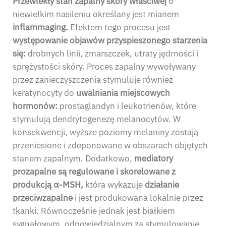
Przewlekły stan zapalny skóry właściwej
o
niewielkim nasileniu określany jest mianem
inflammaging.
Efektem tego procesu jest
występowanie objawów przyspieszonego starzenia
się:
drobnych linii, zmarszczek, utraty jędrności i
sprężystości skóry. Proces zapalny wywoływany
przez zanieczyszczenia stymuluje również
keratynocyty do
uwalniania miejscowych
hormonów:
prostaglandyn i leukotrienów, które
stymulują dendrytogenezę melanocytów. W
konsekwencji, wyższe poziomy melaniny zostają
przeniesione i zdeponowane w obszarach objętych
stanem zapalnym. Dodatkowo,
mediatory
prozapalne są regulowane i skorelowane z
produkcją
α
-MSH,
która wykazuje
działanie
przeciwzapalne
i jest produkowana lokalnie przez
tkanki. Równocześnie jednak jest białkiem
sygnałowym, odpowiedzialnym za stymulowanie