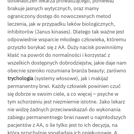
doświadczeń lekarza prowadzącego, ponieważ
brakuje jasnych wytycznych, oraz mamy
ograniczony dostęp do nowoczesnych metod
leczenia, jak w przypadku leków biologicznych,
inhibitorów (Janus kinases). Dlatego tak ważne jest
odpowiednie wsparcie młodego człowieka, któremu
przyszło borykać się z AA. Duży nacisk powinniśmy
kłaść na powrót do normalności i korzystać z
wszelkich dostępnych dobrodziejstw, jakie daje nam
obecnie szeroko rozumiana branża beauty; zarówno
trychologia
(systemy włosowe), jak i makijaż
permanentny brwi. Każdy człowiek powinien czuć
się dobrze w swoim ciele, a co więcej – psyche w
tym schorzeniu jest niezmiernie istotne. Jako lekarz
nie widzę żadnych przeciwwskazań do wykonania
zabiegu permanentnego brwi nawet u najmłodszych
pacjentów z AA, o ile tylko jest to ich decyzja, na
którą przychylnie spoglądają ich opiekunowie. A