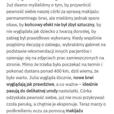
Już dawno myśleliśmy o tym, by przywrócić
pewność siebie naszej córki za sprawą makijażu
permanentnego brwi, ale mieliśmy jednak sporo
obaw, by
końcowy efekt nie był zbyt sztuczny
, by
nie wyglądała jak dziecko z twarzą dorosłej, by
zabieg był prawidłowo wykonany. Kiedy wspólnie
pojęliśmy decyzję o zabiegu, wybraliśmy gabinet na
podstawie rekomendacji innych pacjentów i
opierając się na zdjęciach prac zamieszczonych na
stronie. Mimo że trzeba było poczekać na termin i
pokonać dystans ponad 400 km, dziś wiemy, że
było warto. Julia wygląda ślicznie,
nowe brwi
wyglądają jak prawdziwe
, a co ważne –
idealnie
pasują do delikatnej urody
nastolatki. Córka
odzyskała pewność siebie, już nie musi przykrywać
czoła peruką, a chętnie je eksponuje. Teraz marzy o
podkreśleniu oczu za pomocą
makijażu