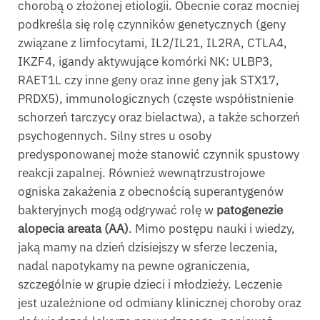
chorobą o złożonej etiologii. Obecnie coraz mocniej
podkreśla się rolę czynników genetycznych (geny
związane z limfocytami, IL2/IL21, IL2RA, CTLA4,
IKZF4, igandy aktywujące komórki NK: ULBP3,
RAET1L czy inne geny oraz inne geny jak STX17,
PRDX5), immunologicznych (częste współistnienie
schorzeń tarczycy oraz bielactwa), a także schorzeń
psychogennych. Silny stres u osoby
predysponowanej może stanowić czynnik spustowy
reakcji zapalnej. Również wewnątrzustrojowe
ogniska zakażenia z obecnością superantygenów
bakteryjnych mogą odgrywać rolę w
patogenezie
alopecia areata (AA)
. Mimo postępu nauki i wiedzy,
jaką mamy na dzień dzisiejszy w sferze leczenia,
nadal napotykamy na pewne ograniczenia,
szczególnie w grupie dzieci i młodzieży. Leczenie
jest uzależnione od odmiany klinicznej choroby oraz