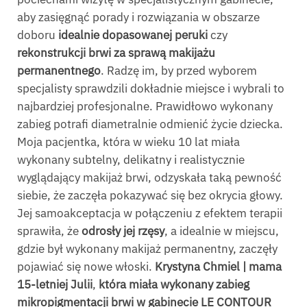
aby zasięgnąć porady i rozwiązania w obszarze
doboru
idealnie dopasowanej peruki
czy
rekonstrukcji brwi za sprawą makijażu
permanentnego
. Radzę im, by przed wyborem
specjalisty sprawdzili dokładnie miejsce i wybrali to
najbardziej profesjonalne. Prawidłowo wykonany
zabieg potrafi diametralnie odmienić życie dziecka.
Moja pacjentka, która w wieku 10 lat miała
wykonany subtelny, delikatny i realistycznie
wyglądający makijaż brwi, odzyskała taką pewność
siebie, że zaczęła pokazywać się bez okrycia głowy.
Jej samoakceptacja w połączeniu z efektem terapii
sprawiła, że
odrosły jej rzęsy
, a idealnie w miejscu,
gdzie był wykonany makijaż permanentny, zaczęły
pojawiać się nowe włoski.
Krystyna Chmiel | mama
15-letniej Julii
,
która miała wykonany zabieg
mikropigmentacji brwi w gabinecie LE CONTOUR