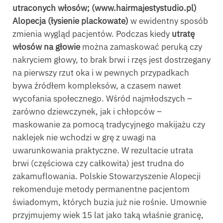
utraconych włosów; (www.hairmajestystudio.pl)
Alopecja (łysienie plackowate)
w ewidentny sposób
zmienia wygląd pacjentów. Podczas kiedy
utratę
włosów na głowie
można zamaskować peruką czy
nakryciem głowy, to brak brwi i rzęs jest dostrzegany
na pierwszy rzut oka i w pewnych przypadkach
bywa źródłem kompleksów, a czasem nawet
wycofania społecznego. Wśród najmłodszych –
zarówno dziewczynek, jak i chłopców –
maskowanie za pomocą tradycyjnego makijażu czy
naklejek nie wchodzi w grę z uwagi na
uwarunkowania praktyczne. W rezultacie utrata
brwi (częściowa czy całkowita) jest trudna do
zakamuflowania. Polskie Stowarzyszenie Alopecji
rekomenduje metody permanentne pacjentom
świadomym, których buzia już nie rośnie. Umownie
przyjmujemy wiek 15 lat jako taką właśnie granicę,