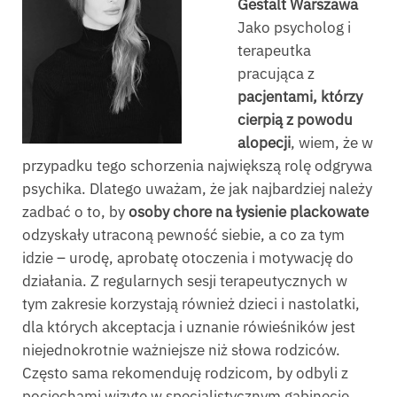
Gestalt Warszawa
Jako psycholog i
terapeutka
pracująca z
pacjentami, którzy
cierpią z powodu
alopecji
, wiem, że w
przypadku tego schorzenia największą rolę odgrywa
psychika. Dlatego uważam, że jak najbardziej należy
zadbać o to, by
osoby chore na łysienie plackowate
odzyskały utraconą pewność siebie, a co za tym
idzie – urodę, aprobatę otoczenia i motywację do
działania. Z regularnych sesji terapeutycznych w
tym zakresie korzystają również dzieci i nastolatki,
dla których akceptacja i uznanie rówieśników jest
niejednokrotnie ważniejsze niż słowa rodziców.
Często sama rekomenduję rodzicom, by odbyli z
pociechami wizytę w specjalistycznym gabinecie,