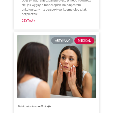
Obejrzyj nagranie z panelu dyskusyjnego i dowiedz
się: jak wygląda model opieki na pacjentem
onkologicznym z perspektywy kosmetologa, jak
bezpiecznie...
CZYTAJ »
ARTYKUŁY
MEDICAL
Źródło: istockphoto-Photodjo