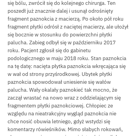
się bólu, zwrócił się do kolejnego chirurga. Ten
poszedł już znacznie dalej i usunął odrośnięty
fragment paznokcia z macierzą. Po około pół roku
fragment płytki odrósł z naciętej macierzy, ale ułożył
się bocznie w stosunku do powierzchni płytki
palucha. Zabieg odbył się w październiku 2017
roku. Pacjent zgłosił się do gabinetu
podologicznego w maju 2018 roku. Stan paznokcia
na tę datę: nacięta płytka paznokcia wkręcająca się
w wał od strony przyśrodkowej. Ubytek płytki
paznokcia spowodował uniesienie się wałów
palucha. Wały okalały paznokieć tak mocno, że
zaczął wrastać na nowo wraz z oddzielającym się
fragmentem płytki paznokciowej. Chłopiec ze
względu na nieatrakcyjny wygląd paznokcia nie
chce nosić obuwia letniego, gdyż wstydzi się
komentarzy rówieśników. Mimo słabych rokowań,