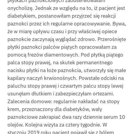
płytkach paznokciowych zaobserwowałam
onycholizę. Jednak ze względu na to, iż pacjent jest
diabetykiem, postanowiłam przyjrzeć się reakcji
paznokci przez ich regularne opracowywanie. Bywa,
że w miarę upływu czasu i przy właściwej opiece
paznokcie zaczynają wyglądać zdrowo. Przerośnięte
płytki paznokci palców piątych opracowałam za
pomocą frezów diamentowych. Pod płytką piątego
palca stopy prawej, na skutek permanentnego
nacisku płytki na łoże paznokcia, utworzyły się małe
kapilary naczyń krwionośnych. Powstałe odciski na
paluchu stopy prawej i czwartym palcu stopy lewej
usunęłam dłutkiem i zabezpieczyłam ortezami.
Zalecenia domowe: regularnie nakładać na stopy
krem, przeznaczony dla diabetyków, wały
paznokciowe zakrapiać dwa razy dziennie serum 10
olejów. Kolejna wizyta za cztery tygodnie. W
styczniu 2019 roku pacjent pojawił się z bólem