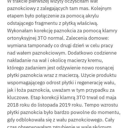
W trakcie pierwszej wizyty oczyściłam wał
paznokciowy z zalegających tam mas. Kolejnym
etapem było połączenie za pomocą akrylu
odstającego fragmentu z płytką właściwą.
Wykonałam korekcję paznokcia za pomocą klamry
ortonyksyjnej 3TO normal. Zalecenia domowe:
wymiana tamponady co drugi dzień w celu pracy
nad wałem paznokciowym. Dodatkowo codzienne
nakładanie na wał i okolicę macierzy kremu,
którego zadaniem jest odżywienie nowo rosnącej
płytki paznokcia wraz z macierzą. Użycie produktu
wspomagającego odrost płytki i regenerację wału,
jak i łoża paznokcia, uważam w tym przypadku za
kluczowe. Etap korekcji klamrą 3TO trwał od maja
2018 roku do listopada 2019 roku. Tempo wzrostu
płytki paznokcia było bardzo powolne do momentu,
gdy odblokowała się z wału paznokciowego. Cały
czas obserwowałam zgrubienie w wale skórnym