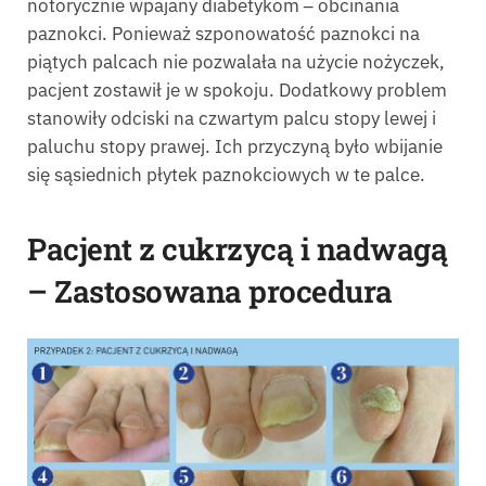
notorycznie wpajany diabetykom
‒
obcinania
paznokci. Ponieważ szponowatość paznokci na
piątych palcach nie pozwalała na użycie nożyczek,
pacjent zostawił je w spokoju. Dodatkowy problem
stanowiły odciski na czwartym palcu stopy lewej i
paluchu stopy prawej. Ich przyczyną było wbijanie
się sąsiednich płytek paznokciowych w te palce.
Pacjent z cukrzycą i nadwagą
– Zastosowana procedura