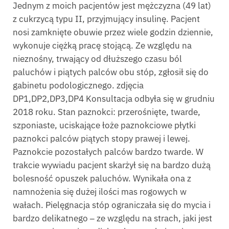
Jednym z moich pacjentów jest mężczyzna (49 lat)
z cukrzycą typu II, przyjmujący insulinę. Pacjent
nosi zamknięte obuwie przez wiele godzin dziennie,
wykonuje ciężką pracę stojącą. Ze względu na
nieznośny, trwający od dłuższego czasu ból
paluchów i piątych palców obu stóp, zgłosił się do
gabinetu podologicznego. zdjęcia
DP1,DP2,DP3,DP4 Konsultacja odbyła się w grudniu
2018 roku. Stan paznokci: przerośnięte, twarde,
szponiaste, uciskające łoże paznokciowe płytki
paznokci palców piątych stopy prawej i lewej.
Paznokcie pozostałych palców bardzo twarde. W
trakcie wywiadu pacjent skarżył się na bardzo dużą
bolesność opuszek paluchów. Wynikała ona z
namnożenia się dużej ilości mas rogowych w
wałach. Pielęgnacja stóp ograniczała się do mycia i
bardzo delikatnego
‒
ze względu na strach, jaki jest