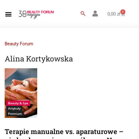
0
0,00
zł
Beauty Forum
Alina Kortykowska
Źródło: istockphoto-
karelnoppe
Beauty & Spa
Artykuły
Premium
Terapie manualne vs. aparaturowe –