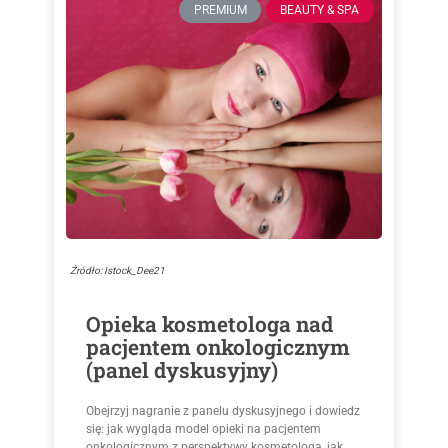
PREMIUM
BEAUTY & SPA
Źródło: Istock_Dee21
Opieka kosmetologa nad
pacjentem onkologicznym
(panel dyskusyjny)
Obejrzyj nagranie z panelu dyskusyjnego i dowiedz
się: jak wygląda model opieki na pacjentem
onkologicznym z perspektywy kosmetologa, jak