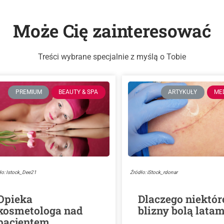
Może Cię zainteresować
Treści wybrane specjalnie z myślą o Tobie
PREMIUM
BEAUTY & SPA
ARTYKUŁY
ME
ło: Istock_Dee21
Źródło: iStock_rdonar
Opieka
Dlaczego niektór
kosmetologa nad
blizny bolą latam
pacjentem