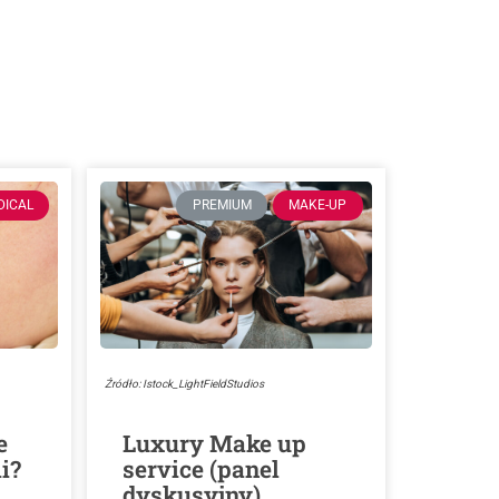
DICAL
PREMIUM
MAKE-UP
Źródło: Istock_LightFieldStudios
e
Luxury Make up
i?
service (panel
dyskusyjny)