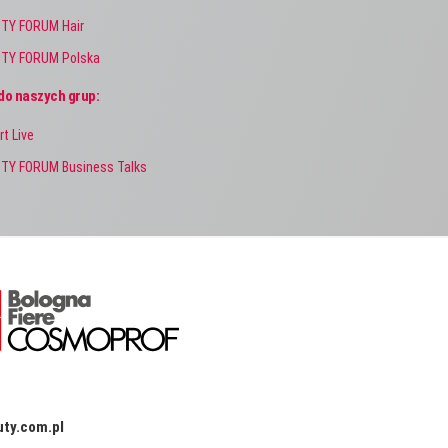
TY FORUM Hair
TY FORUM Polska
do naszych grup:
rt Live
TY FORUM Business Talks
ty.com.pl