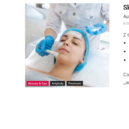
S
Źródło: Istock_istockphoto-Kateryna Kukota
Au
6 m
Z 
Co
„a
Beauty & Spa
Artykuły
Premium