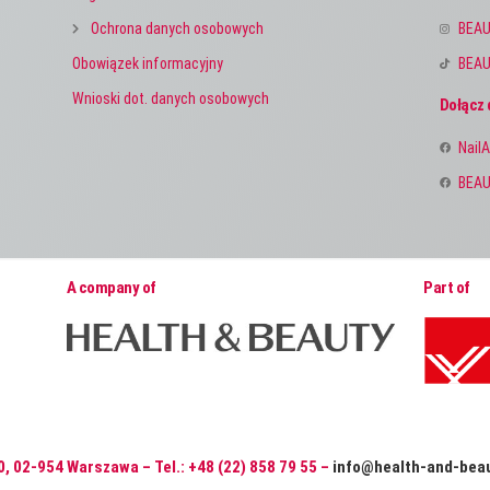
Ochrona danych osobowych
BEAU
Obowiązek informacyjny
BEAU
Wnioski dot. danych osobowych
Dołącz 
NailA
BEAU
A company of
Part of
0, 02-954 Warszawa – Tel.: +48 (22) 858 79 55 –
info@health-and-beau