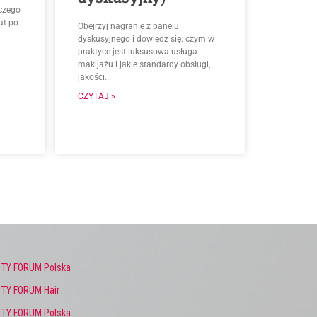
aczego
at po
Obejrzyj nagranie z panelu
dyskusyjnego i dowiedz się: czym w
praktyce jest luksusowa usługa
makijażu i jakie standardy obsługi,
jakości...
CZYTAJ »
TY FORUM Polska
TY FORUM Hair
TY FORUM Polska