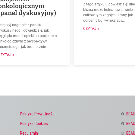
onkologicznym
Z tego artykułu dowiesz się: dl
blizna może boleć nawet wiele l
(panel dyskusyjny)
całkowitym zagojeniu rany, jak
odróżnić ból wynikający...
bejrzyj nagranie z panelu
CZYTAJ »
yskusyjnego i dowiedz się: jak
wygląda model opieki na pacjentem
onkologicznym z perspektywy
osmetologa, jak bezpiecznie...
CZYTAJ »
Polityka Prywatności
BEAU
Polityka Cookies
BEAU
Regulamin
BEAU