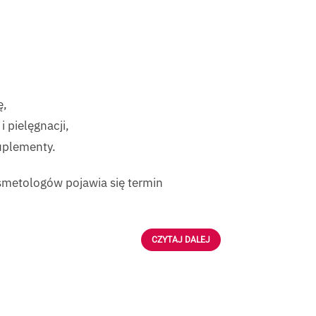
ę,
 pielęgnacji,
uplementy.
osmetologów pojawia się termin
CZYTAJ DALEJ