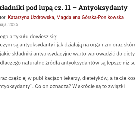
kładniki pod lupą cz. 11 – Antyoksydanty
tor:
Katarzyna Uzdrowska
,
Magdalena Górska-Ponikowska
aja, 2025
tego artykułu dowiesz się:
czym są antyoksydanty i jak działają na organizm oraz skór
jakie składniki antyoksydacyjne warto wprowadzić do diety i
dlaczego naturalne źródła antyoksydantów są lepsze niż s
raz częściej w publikacjach lekarzy, dietetyków, a także k
ntyoksydanty”. Co on oznacza? W skrócie są to związki