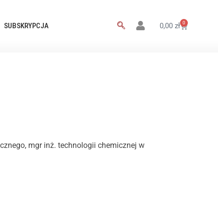
0
SUBSKRYPCJA
0,00
zł
znego, mgr inż. technologii chemicznej w