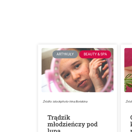
ARTYKUŁY
BEAUTY & SPA
Źródło: istockphoto-Irina Boriskina
Źród
Trądzik
młodzieńczy pod
lupą