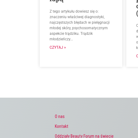
Z tego artykułu dowiesz się o:
znaczeniu właściwej diagnostyki,
najczęstszych błędach w pielęgnacji
O
młodej skóry, psychosomatycznym
d
aspekcie trądziku. Trądzik
młodzieńczy...
CZYTAJ »
k
O nas
Kontakt
Oddziały Beauty Forum na świecie