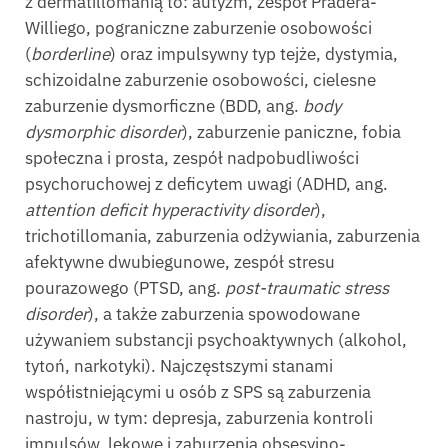
z dermatillomanią to: autyzm, zespół Pradera-
Williego, pograniczne zaburzenie osobowości
(
borderline
) oraz impulsywny typ tejże, dystymia,
schizoidalne zaburzenie osobowości, cielesne
zaburzenie dysmorficzne (BDD, ang.
body
dysmorphic disorder
), zaburzenie paniczne, fobia
społeczna i prosta, zespół nadpobudliwości
psychoruchowej z deficytem uwagi (ADHD, ang.
attention deficit hyperactivity disorder
),
trichotillomania, zaburzenia odżywiania, zaburzenia
afektywne dwubiegunowe, zespół stresu
pourazowego (PTSD, ang.
post-traumatic stress
disorder
), a także zaburzenia spowodowane
używaniem substancji psychoaktywnych (alkohol,
tytoń, narkotyki). Najczęstszymi stanami
współistniejącymi u osób z SPS są zaburzenia
nastroju, w tym: depresja, zaburzenia kontroli
impulsów, lękowe i zaburzenia obsesyjno-