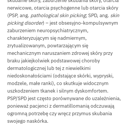
skubanie skóry, zaburzenie skubania skóry, otarcia
nerwicowe, otarcia psychogenne lub otarcia skóry
(PSP, ang.
pathological skin picking
; SPD, ang.
skin
picking disorder
) – jest obsesyjno-kompulsywnym
zaburzeniem neuropsychiatrycznym,
charakteryzującym się nadmiernym,
zrytualizowanym, powtarzającym się
mechanicznym naruszaniem zdrowej skóry przy
braku jakiejkolwiek podstawowej choroby
dermatologicznej lub tej z niewielkimi
niedoskonałościami (odstające skórki, wypryski,
modzele, małe ranki), co skutkuje widocznym
uszkodzeniem tkanek i silnym dyskomfortem.
PSP/SPD jest często porównywane do uzależnienia,
ponieważ pacjenci z dermatillomanią odczuwają
ogromną potrzebę czy wręcz przymus skubania
swojego naskórka.