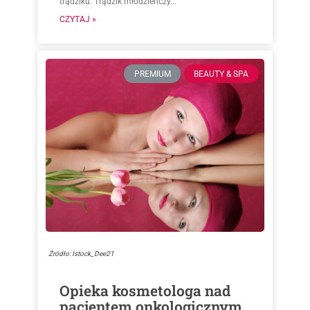
trądziku. Trądzik młodzieńczy...
CZYTAJ »
PREMIUM
BEAUTY & SPA
Źródło: Istock_Dee21
Opieka kosmetologa nad
pacjentem onkologicznym