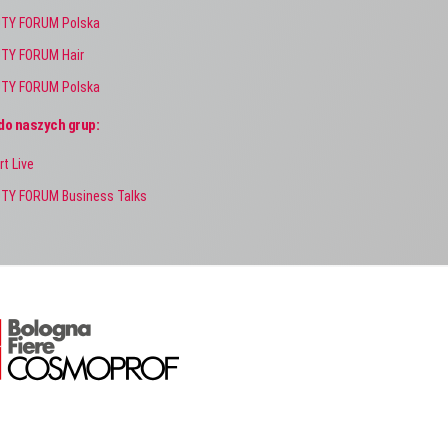
TY FORUM Polska
TY FORUM Hair
TY FORUM Polska
do naszych grup:
rt Live
TY FORUM Business Talks