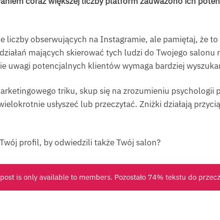
waniem coraz większej liczby platform zauważono ich pot
e liczby obserwujących na Instagramie, ale pamiętaj, że to
działań mających skierować tych ludzi do Twojego salonu na 
ie uwagi potencjalnych klientów wymaga bardziej wyszukan
arketingowego triku, skup się na zrozumieniu psychologii 
ielokrotnie usłyszeć lub przeczytać. Zniżki działają przyc
wój profil, by odwiedzili także Twój salon?
 post is only available to members. Pozostało 74% tekstu do przec