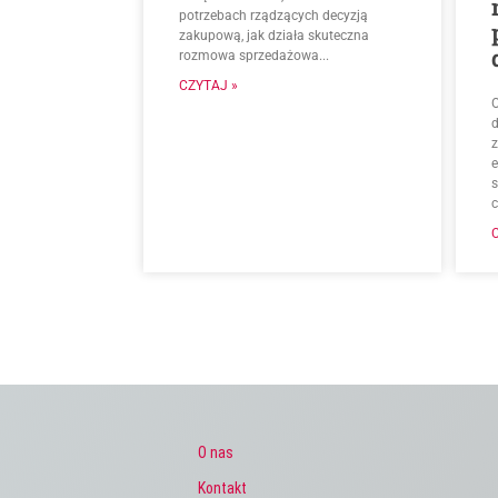
potrzebach rządzących decyzją
zakupową, jak działa skuteczna
rozmowa sprzedażowa...
CZYTAJ »
O
d
O nas
Kontakt