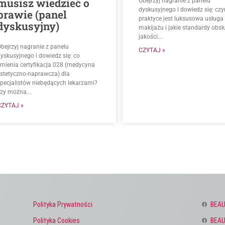
musisz wiedzieć o
Obejrzyj nagranie z panelu
dyskusyjnego i dowiedz się: cz
prawie (panel
praktyce jest luksusowa usługa
dyskusyjny)
makijażu i jakie standardy obsłu
jakości...
bejrzyj nagranie z panelu
CZYTAJ »
yskusyjnego i dowiedz się: co
zmienia certyfikacja 028 (medycyna
estetyczno-naprawcza) dla
specjalistów niebędących lekarzami?
czy można...
CZYTAJ »
Polityka Prywatności
BEAU
Polityka Cookies
BEAU