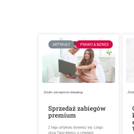
ARTYKUŁY
PRAWO & BIZNES
Źródło: istockphoto-Mariakray
Źród
Sprzedaż zabiegów
premium
Z tego artykułu dowiesz się: czego
chcą Twoi klienci, o czterech