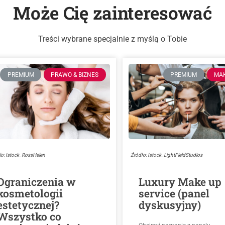
Może Cię zainteresować
Treści wybrane specjalnie z myślą o Tobie
PREMIUM
PRAWO & BIZNES
PREMIUM
MA
lo: Istock_RossHelen
Źródło: Istock_LightFieldStudios
Ograniczenia w
Luxury Make up
kosmetologii
service (panel
estetycznej?
dyskusyjny)
Wszystko co