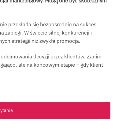
encjał marketingowy. Mogą one być skutecznym
 nie przekłada się bezpośrednio na sukces
zabiegi. W świecie silnej konkurencji i
ych strategii niż zwykła promocja.
podejmowania decyzji przez klientów. Zanim
iągająco, ale na końcowym etapie – gdy klient
zytania