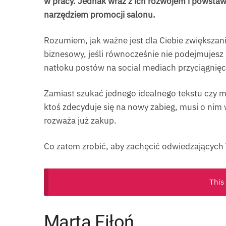
w pracy. Jednak wraz z ich rozwojem i powsta
narzędziem promocji salonu.
Rozumiem, jak ważne jest dla Ciebie zwiększani
biznesowy, jeśli równocześnie nie podejmujesz 
natłoku postów na social mediach przyciągnięc
Zamiast szukać jednego idealnego tekstu czy m
ktoś zdecyduje się na nowy zabieg, musi o nim w
rozważa już zakup.
Co zatem zrobić, aby zachęcić odwiedzających T
This
Marta Fiłoń