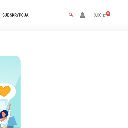
0
SUBSKRYPCJA
0,00
zł