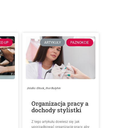
KE-UP
ARTYKUŁY
PAZNOKCIE
źródło: iStock_Ihor Bulyhin
Organizacja pracy a
dochody stylistki
Z tego artykułu dowiesz się: jak
uporządkować organizację pracy, aby