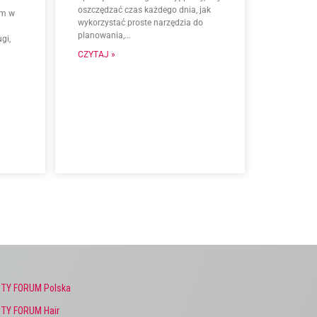
oszczędzać czas każdego dnia, jak
ym w
wykorzystać proste narzędzia do
planowania,...
gi,
CZYTAJ »
TY FORUM Polska
TY FORUM Hair