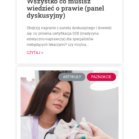
Wszystko co musisz
wiedzieć o prawie (panel
dyskusyjny)
Obejrzyj nagranie z panelu dyskusyjnego i dowiedz
się: co zmienia certyfikacja 028 (medycyna
estetyczno-naprawcza) dla specjalistów
niebędących lekarzami? czy można...
CZYTAJ »
ARTYKUŁY
PAZNOKCIE