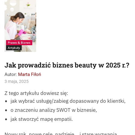
Źródło:
Istockphoto_Antonio
_Diaz
Prawo & Biznes
Artykuły
Jak prowadzić biznes beauty w 2025 r.?
Autor:
Marta Fiłoń
3 maja, 2025
Z tego artykułu dowiesz się:
jak wybrać usługę/zabieg dopasowany do klientki,
o znaczeniu analizy SWOT w biznesie,
jak stworzyć mapę empatii.
Nowy rok, nowe cele, nadzieje… i stare wyzwania.