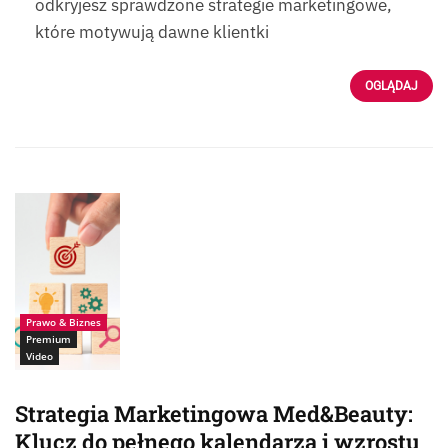
odkryjesz sprawdzone strategie marketingowe,
które motywują dawne klientki
OGLĄDAJ
Źródło:
Istock_marchmeena2
9
Prawo & Biznes
Premium
Video
Strategia Marketingowa Med&Beauty:
Klucz do pełnego kalendarza i wzrostu