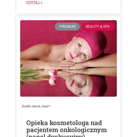
CZYTAJ »
PREMIUM
BEAUTY & SPA
Źródło: Istock_Dee21
Opieka kosmetologa nad
pacjentem onkologicznym
(panel dyskusyjny)