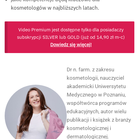
kosmetologów w najbliższych latach.
Video Premium jest dostępne tylko dla posiadaczy
subskrypcji SILVER lub GOLD (już od
14,90
zł
m-c)
Dowiedz się więcej!
Dr n. farm. z zakresu
kosmetologii, nauczyciel
akademicki Uniwersytetu
Medycznego w Poznaniu,
współtwórca programów
edukacyjnych, autor wielu
publikacji i książek z branży
kosmetologicznej i
dermatologicznej.