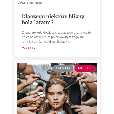
Źródło: iStock_rdonar
Dlaczego niektóre blizny
bolą latami?
Z tego artykułu dowiesz się: dlaczego blizna może
boleć nawet wiele lat po całkowitym zagojeniu
rany, jak odróżnić ból wynikający...
CZYTAJ »
PREMIUM
MAKE-UP