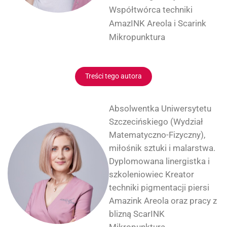
Współtwórca techniki
AmazINK Areola i Scarink
Mikropunktura
Treści tego autora
Absolwentka Uniwersytetu
Szczecińskiego (Wydział
Matematyczno-Fizyczny),
miłośnik sztuki i malarstwa.
Dyplomowana linergistka i
szkoleniowiec Kreator
techniki pigmentacji piersi
Amazink Areola oraz pracy z
blizną ScarINK