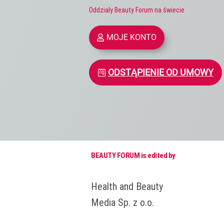
Oddziały Beauty Forum na świecie
MOJE KONTO
ODSTĄPIENIE OD UMOWY
BEAUTY FORUM is edited by
Health and Beauty
Media Sp. z o.o.