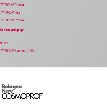
TY FORUM Polska
TY FORUM Hair
TY FORUM Polska
do naszych grup:
rt Live
TY FORUM Business Talks