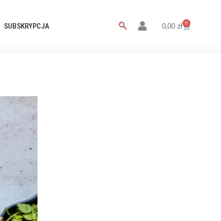
0
SUBSKRYPCJA
0,00
zł