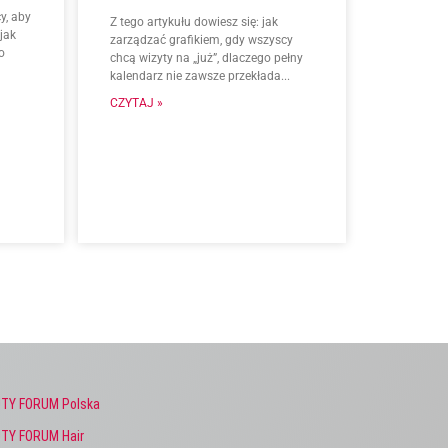
y, aby
Z tego artykułu dowiesz się: jak
jak
zarządzać grafikiem, gdy wszyscy
o
chcą wizyty na „już”, dlaczego pełny
kalendarz nie zawsze przekłada...
CZYTAJ »
TY FORUM Polska
TY FORUM Hair