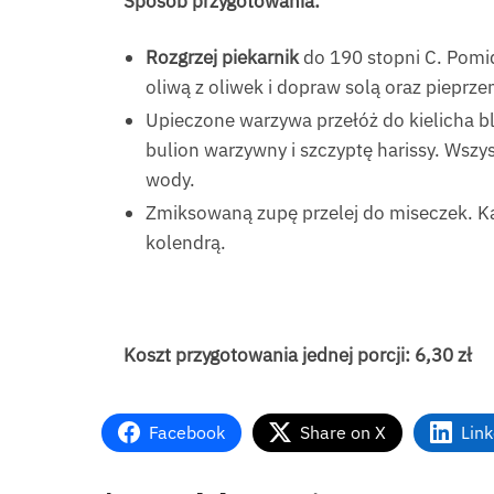
Sposób przygotowania:
Rozgrzej piekarnik
do 190 stopni C. Pomid
oliwą z oliwek i dopraw solą oraz pieprze
Upieczone warzywa przełóż do kielicha bl
bulion warzywny i szczyptę harissy. Wszys
wody.
Zmiksowaną zupę przelej do miseczek. Ka
kolendrą.
Koszt przygotowania jednej porcji: 6,30 zł
Facebook
Share on X
Lin