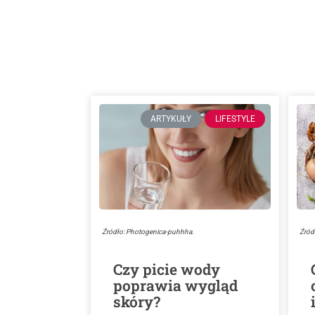
ARTYKUŁY
LIFESTYLE
Źródło: Photogenica-puhhha.
Źród
Czy picie wody
poprawia wygląd
skóry?