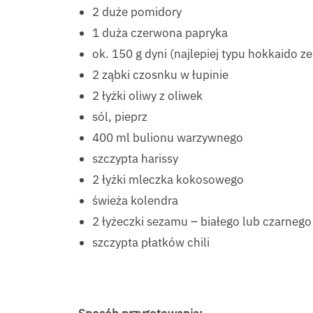
2 duże pomidory
1 duża czerwona papryka
ok. 150 g dyni (najlepiej typu hokkaido ze
2 ząbki czosnku w łupinie
2 łyżki oliwy z oliwek
sól, pieprz
400 ml bulionu warzywnego
szczypta harissy
2 łyżki mleczka kokosowego
świeża kolendra
2 łyżeczki sezamu – białego lub czarnego
szczypta płatków chili