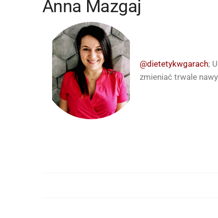
Anna Mazgaj
@dietetykwgarach
; 
zmieniać trwale nawyk