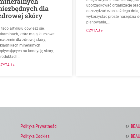
mineralnych
uporządkować organizację prac
niezbędnych dla
oszczędzać czas każdego dnia, 
zdrowej skóry
wykorzystać proste narzędzia d
planowania,...
 tego artykułu dowiesz się:
CZYTAJ »
witaminach, które mają kluczowe
naczenie dla zdrowej skóry,
składnikach mineralnych
wpływających na kondycję skóry,
roduktach...
CZYTAJ »
Polityka Prywatności
BEAU
Polityka Cookies
BEAU