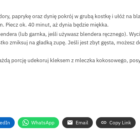
ory, paprykę oraz dynię pokrój w grubą kostkę i ułóż na b
m. Piecz ok. 40 minut, aż dynia będzie miękka.
endera (lub garnka, jeśli używasz blendera ręcznego). Wyci
tko zmiksuj na gładką zupę. Jeśli jest zbyt gęsta, możesz 
żdą porcję udekoruj kleksem z mleczka kokosowego, posyp
kedIn
WhatsApp
Email
Copy Link