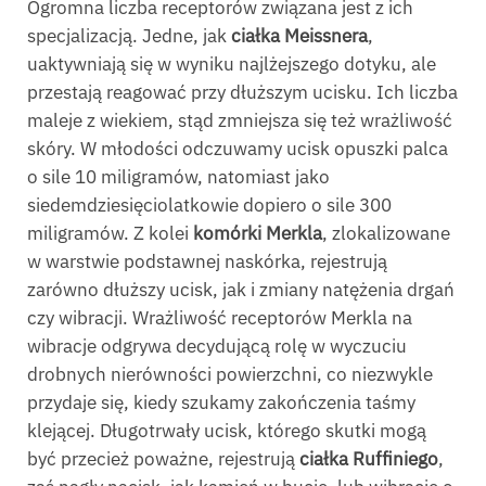
Ogromna liczba receptorów związana jest z ich
specjalizacją. Jedne, jak
ciałka Meissnera
,
uaktywniają się w wyniku najlżejszego dotyku, ale
przestają reagować przy dłuższym ucisku. Ich liczba
maleje z wiekiem, stąd zmniejsza się też wrażliwość
skóry. W młodości odczuwamy ucisk opuszki palca
o sile 10 miligramów, natomiast jako
siedemdziesięciolatkowie dopiero o sile 300
miligramów. Z kolei
komórki Merkla
, zlokalizowane
w warstwie podstawnej naskórka, rejestrują
zarówno dłuższy ucisk, jak i zmiany natężenia drgań
czy wibracji. Wrażliwość receptorów Merkla na
wibracje odgrywa decydującą rolę w wyczuciu
drobnych nierówności powierzchni, co niezwykle
przydaje się, kiedy szukamy zakończenia taśmy
klejącej. Długotrwały ucisk, którego skutki mogą
być przecież poważne, rejestrują
ciałka Ruffiniego
,