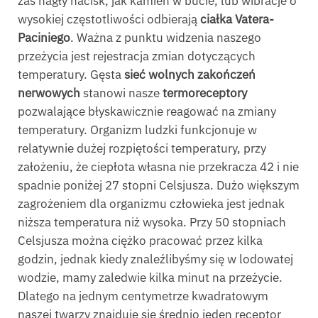
zaś nagły nacisk, jak kamień w bucie, lub wibracje o
wysokiej częstotliwości odbierają
ciałka Vatera-
Paciniego
. Ważna z punktu widzenia naszego
przeżycia jest rejestracja zmian dotyczących
temperatury. Gęsta
sieć wolnych zakończeń
nerwowych
stanowi nasze
termoreceptory
pozwalające błyskawicznie reagować na zmiany
temperatury. Organizm ludzki funkcjonuje w
relatywnie dużej rozpiętości temperatury, przy
założeniu, że ciepłota własna nie przekracza 42 i nie
spadnie poniżej 27 stopni Celsjusza. Dużo większym
zagrożeniem dla organizmu człowieka jest jednak
niższa temperatura niż wysoka. Przy 50 stopniach
Celsjusza można ciężko pracować przez kilka
godzin, jednak kiedy znaleźlibyśmy się w lodowatej
wodzie, mamy zaledwie kilka minut na przeżycie.
Dlatego na jednym centymetrze kwadratowym
naszej twarzy znajduje się średnio jeden receptor