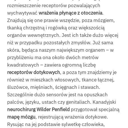
rozmieszczenie receptorów pozwalających
wychwytywać
wrażenia płynące z otoczenia
.
Znajdują się one prawie wszędzie, poza mózgiem,
tkanką chrzęstną i rogówką oraz większością
organów wewnętrznych. Jest ich także dużo więcej
niż w przypadku pozostałych zmysłów. Już sama
skóra, będąca naszym największym organem – w
przybliżeniu ma ona około dwóch metrów
kwadratowych – zawiera ogromną liczbę
receptorów dotykowych
, a poza tym znajdziemy je
również w mieszkach włosowych, tkance łącznej,
śluzówce, mięśniach, ścięgnach i stawach.
Szczególnie dużo sensorów jest na opuszkach
palców, języku, ustach czy genitaliach. Kanadyjski
neurochirurg Wilder Penfield
przygotował specjalną
mapę mózgu
, rejestrującą wrażenia dotykowe.
Rysując na jej podstawie sylwetkę człowieka,