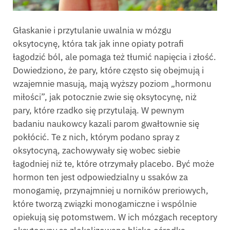
Głaskanie i przytulanie uwalnia w mózgu
oksytocynę, która tak jak inne opiaty potrafi
łagodzić ból, ale pomaga też tłumić napięcia i złość.
Dowiedziono, że pary, które często się obejmują i
wzajemnie masują, mają wyższy poziom „hormonu
miłości”, jak potocznie zwie się oksytocynę, niż
pary, które rzadko się przytulają. W pewnym
badaniu naukowcy kazali parom gwałtownie się
pokłócić. Te z nich, którym podano spray z
oksytocyną, zachowywały się wobec siebie
łagodniej niż te, które otrzymały placebo. Być może
hormon ten jest odpowiedzialny u ssaków za
monogamię, przynajmniej u norników preriowych,
które tworzą związki monogamiczne i wspólnie
opiekują się potomstwem. W ich mózgach receptory