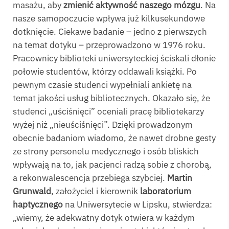
masażu, aby
zmienić aktywność naszego mózgu
. Na
nasze samopoczucie wpływa już kilkusekundowe
dotknięcie. Ciekawe badanie – jedno z pierwszych
na temat dotyku – przeprowadzono w 1976 roku.
Pracownicy biblioteki uniwersyteckiej ściskali dłonie
połowie studentów, którzy oddawali książki. Po
pewnym czasie studenci wypełniali ankietę na
temat jakości usług bibliotecznych. Okazało się, że
studenci „uściśnięci” oceniali pracę bibliotekarzy
wyżej niż „nieuściśnięci”. Dzięki prowadzonym
obecnie badaniom wiadomo, że nawet drobne gesty
ze strony personelu medycznego i osób bliskich
wpływają na to, jak pacjenci radzą sobie z chorobą,
a rekonwalescencja przebiega szybciej.
Martin
Grunwald
, założyciel i kierownik
laboratorium
haptycznego
na Uniwersytecie w Lipsku, stwierdza:
„wiemy, że adekwatny dotyk otwiera w każdym