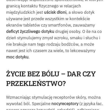
granicą kontaktu fizycznego w relacjach
międzyludzkich jest
uścisk dłoni
, a słowo dotyk
używane jest przede wszystkim w kontekście
ekranów tabletów czy smartfonów, zauważamy
deficyt życzliwego dotyku
drugiej osoby. O ile na co
dzień stymulujemy zmysł wzroku, smaku i słuchu i
nie brakuje nam tego rodzaju bodźców, a może
nawet jest ich czasem za wiele, to lekceważymy
moc dotyku
.
ŻYCIE BEZ BÓLU – DAR CZY
PRZEKLEŃSTWO?
Wzmacniając stymulację receptorów skóry, można
wywołać ból. Specjalne
nocyreceptory
(z języka łac.
nocere oznacza krzywdzić, szkodzić), odbierające