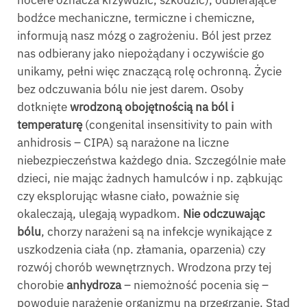
bodźce mechaniczne, termiczne i chemiczne,
informują nasz mózg o zagrożeniu. Ból jest przez
nas odbierany jako niepożądany i oczywiście go
unikamy, pełni więc znaczącą rolę ochronną. Życie
bez odczuwania bólu nie jest darem. Osoby
dotknięte
wrodzoną obojętnością na ból i
temperaturę
(congenital insensitivity to pain with
anhidrosis – CIPA) są narażone na liczne
niebezpieczeństwa każdego dnia. Szczególnie małe
dzieci, nie mając żadnych hamulców i np. ząbkując
czy eksplorując własne ciało, poważnie się
okaleczają, ulegają wypadkom.
Nie odczuwając
bólu
, chorzy narażeni są na infekcje wynikające z
uszkodzenia ciała (np. złamania, oparzenia) czy
rozwój chorób wewnętrznych. Wrodzona przy tej
chorobie
anhydroza
– niemożność pocenia się –
powoduje narażenie organizmu na przegrzanie. Stąd