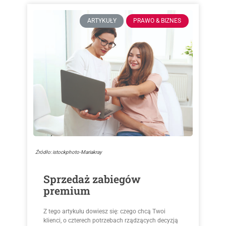
ARTYKUŁY
PRAWO & BIZNES
Źródło: istockphoto-Mariakray
Sprzedaż zabiegów
premium
Z tego artykułu dowiesz się: czego chcą Twoi
klienci, o czterech potrzebach rządzących decyzją