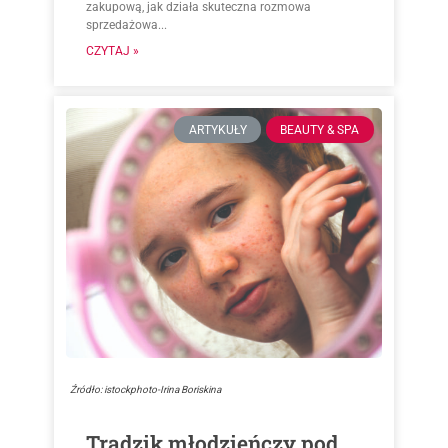
zakupową, jak działa skuteczna rozmowa
sprzedażowa...
CZYTAJ »
ARTYKUŁY
BEAUTY & SPA
Źródło: istockphoto-Irina Boriskina
Trądzik młodzieńczy pod