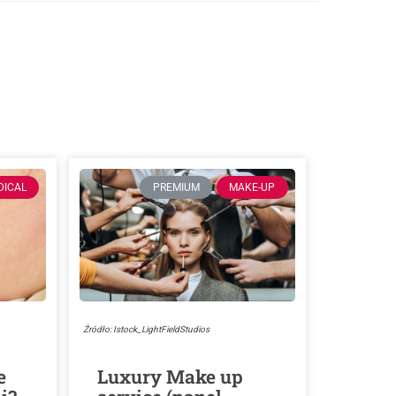
DICAL
PREMIUM
MAKE-UP
Źródło: Istock_LightFieldStudios
e
Luxury Make up