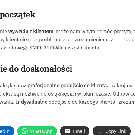
 początek
enie
wywiadu z klientem
, może nam w tym pomóc precyzyjn
by klient nie miał problemu z ich zrozumieniem i z odpowie
prawidłowego
stanu zdrowia
naszego klienta.
ie do doskonałości
raktykę oraz
profesjonalne podejście do klienta.
Traktujmy k
efekty są możliwe do osiągnięcia i w jakim czasie. Odpowie
wania.
Indywidualne
podejście do każdego klienta i zrozum
kedIn
WhatsApp
Email
Copy Link