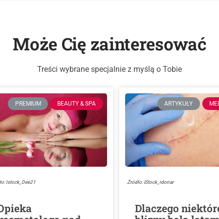
Może Cię zainteresować
Treści wybrane specjalnie z myślą o Tobie
PREMIUM
BEAUTY & SPA
ARTYKUŁY
ME
ło: Istock_Dee21
Źródło: iStock_rdonar
Opieka
Dlaczego niektór