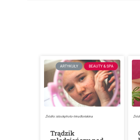
ARTYKUŁY
BEAUTY & SPA
Źródło: istockphoto-Irina Boriskina
Źród
Trądzik