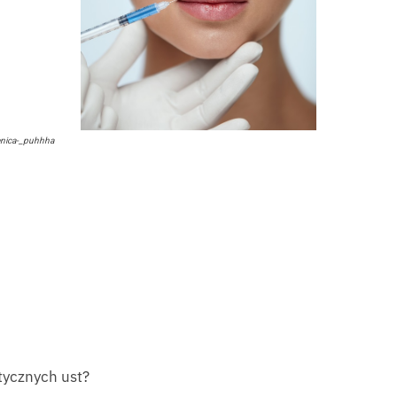
enica-_puhhha
tycznych ust?