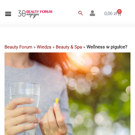
0
0,00
zł
Beauty Forum
»
Wiedza
»
Beauty & Spa
»
Wellness w pigułce?