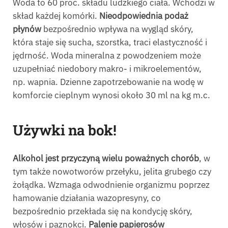
Woda to 60 proc. składu ludzkiego ciała. Wchodzi w
skład każdej komórki.
Nieodpowiednia podaż
płynów
bezpośrednio wpływa na wygląd skóry,
która staje się sucha, szorstka, traci elastyczność i
jędrność. Woda mineralna z powodzeniem może
uzupełniać niedobory makro- i mikroelementów,
np. wapnia. Dzienne zapotrzebowanie na wodę w
komforcie cieplnym wynosi około 30 ml na kg m.c.
Używki na bok!
Alkohol jest przyczyną wielu poważnych chorób
, w
tym także nowotworów przełyku, jelita grubego czy
żołądka. Wzmaga odwodnienie organizmu poprzez
hamowanie działania wazopresyny, co
bezpośrednio przekłada się na kondycję skóry,
włosów i paznokci.
Palenie papierosów