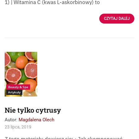
1) | Witamina C (kwas L-askorbinowy) to
CZYTAJ DALEJ
Cytrusy
Beauty & Spa
Artykuły
Nie tylko cytrusy
Autor:
Magdalena Olech
23 lipca, 2019