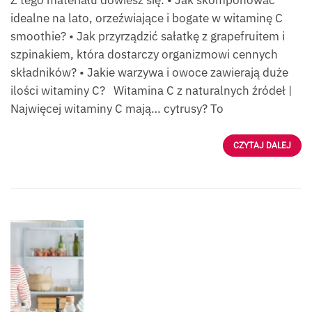
Z tego materiału dowiesz się: • Jak skomponować
idealne na lato, orzeźwiające i bogate w witaminę C
smoothie? • Jak przyrządzić sałatkę z grapefruitem i
szpinakiem, która dostarczy organizmowi cennych
składników? • Jakie warzywa i owoce zawierają duże
ilości witaminy C? Witamina C z naturalnych źródeł |
Najwięcej witaminy C mają… cytrusy? To
CZYTAJ DALEJ
Źródło:
Fotolia_Photographe
e.eu