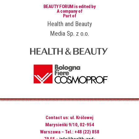
BEAUTY FORUM is edited by
A company of
Part of
Health and Beauty
Media Sp. z o.o.
Contact us: ul. Królowej
Marysieńki 9/10, 02-954
Warszawa – Tel.: +48 (22) 858
79 55 –
info@health-and-