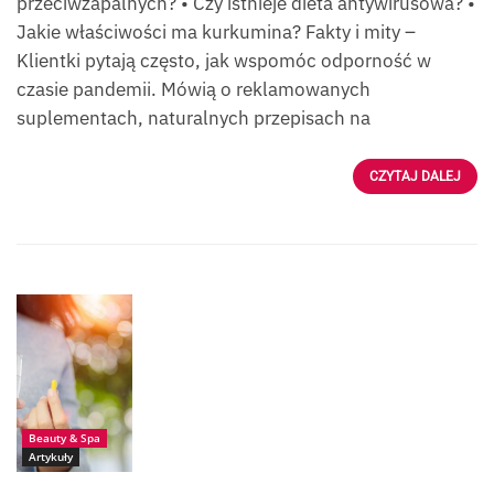
przeciwzapalnych? • Czy istnieje dieta antywirusowa? •
Jakie właściwości ma kurkumina? Fakty i mity –
Klientki pytają często, jak wspomóc odporność w
czasie pandemii. Mówią o reklamowanych
suplementach, naturalnych przepisach na
CZYTAJ DALEJ
Źródło:
AdobeStock__Siam
Beauty & Spa
Artykuły