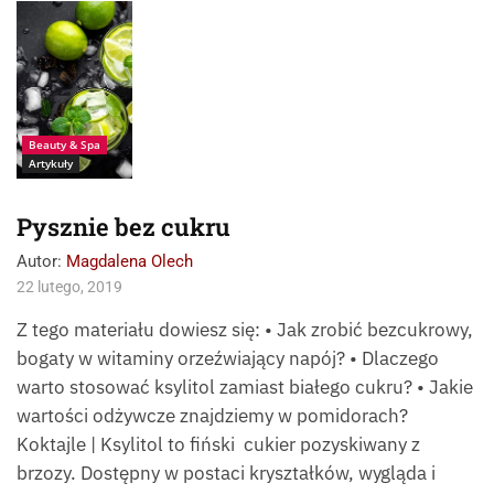
Źródło:
fotolia_sea_wave
Beauty & Spa
Artykuły
Pysznie bez cukru
Autor:
Magdalena Olech
22 lutego, 2019
Z tego materiału dowiesz się: • Jak zrobić bezcukrowy,
bogaty w witaminy orzeźwiający napój? • Dlaczego
warto stosować ksylitol zamiast białego cukru? • Jakie
wartości odżywcze znajdziemy w pomidorach?
Koktajle | Ksylitol to fiński cukier pozyskiwany z
brzozy. Dostępny w postaci kryształków, wygląda i