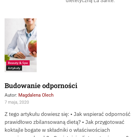
dietetyczną La Sante.
Źródło:
Photogenica_HayDmi
triy
Beauty & Spa
Artykuły
Budowanie odporności
Autor:
Magdalena Olech
7 maja, 2020
Z tego artykułu dowiesz się: • Jak wspierać odporność
prawidłowo zbilansowaną dietą? • Jak przygotować
koktajle bogate w składniki o właściwościach