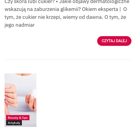
Czy skóra lubi cukier? • Jakie objawy dermatologiczne
wskazują na zaburzenia glikemii? Okiem eksperta | O
tym, że cukier nie krzepi, wiemy od dawna. O tym, że
jego nadmiar
CZYTAJ DALEJ
Źródło:
fotolia__rostislav_sedl
acek
Beauty & Spa
Artykuły