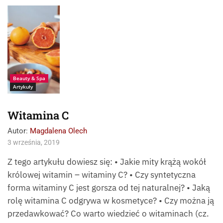
Źródło:
Fotolia_Viacheslav_Ia
kobchuk
Beauty & Spa
Artykuły
Witamina C
Autor:
Magdalena Olech
3 września, 2019
Z tego artykułu dowiesz się: • Jakie mity krążą wokół
królowej witamin – witaminy C? • Czy syntetyczna
forma witaminy C jest gorsza od tej naturalnej? • Jaką
rolę witamina C odgrywa w kosmetyce? • Czy można ją
przedawkować? Co warto wiedzieć o witaminach (cz.