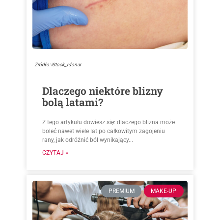
Źródło: iStock_rdonar
Dlaczego niektóre blizny
bolą latami?
Z tego artykułu dowiesz się: dlaczego blizna może
boleć nawet wiele lat po całkowitym zagojeniu
rany, jak odróżnić ból wynikający...
CZYTAJ »
PREMIUM
MAKE-UP