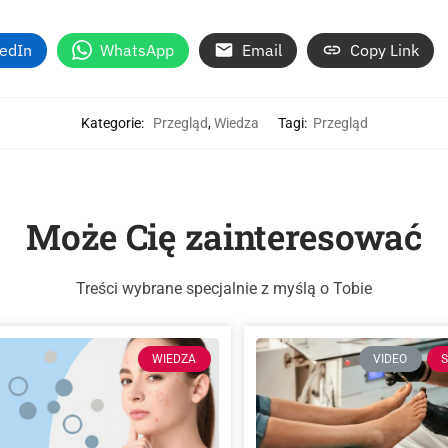
kedIn
WhatsApp
Email
Copy Link
Kategorie:
Przegląd
,
Wiedza
Tagi:
Przegląd
Może Cię zainteresować
Treści wybrane specjalnie z myślą o Tobie
WIEDZA
VIDEO