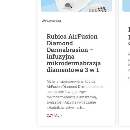
Źródło: Rubica
Rubica AirFusion
Diamond
Dermabrasion –
infuzyjna
p
mikrodermabrazja
diamentowa 3 w 1
c
Materiał sponsorowany Rubica
AirFusion Diamond Dermabrasion to
urządzenie 3 w 1, łączące
mikrodermabrazję diamentową,
tonizację infuzyjną i wtłaczanie
składników aktywnych....
CZYTAJ »