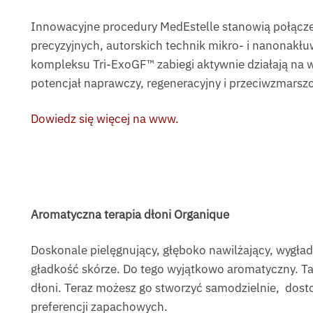
Innowacyjne procedury MedEstelle stanowią połącze
precyzyjnych, autorskich technik mikro- i nanonakł
kompleksu Tri-ExoGF™ zabiegi aktywnie działają na w
potencjał naprawczy, regeneracyjny i przeciwzmarsz
Dowiedz się więcej na www.
Aromatyczna terapia dłoni Organique
Doskonale pielęgnujący, głęboko nawilżający, wygład
gładkość skórze. Do tego wyjątkowo aromatyczny. Taki
dłoni. Teraz możesz go stworzyć samodzielnie, dostos
preferencji zapachowych.