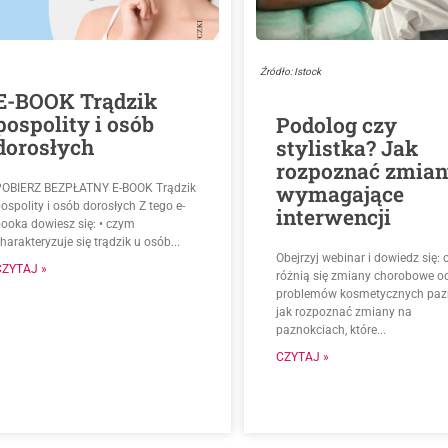
Źródło: Istock
E-BOOK Trądzik
pospolity i osób
Podolog czy
dorosłych
stylistka? Jak
rozpoznać zmia
wymagające
POBIERZ BEZPŁATNY E-BOOK Trądzik
ospolity i osób dorosłych Z tego e-
interwencji
booka dowiesz się: • czym
harakteryzuje się trądzik u osób...
Obejrzyj webinar i dowiedz się:
CZYTAJ »
różnią się zmiany chorobowe o
problemów kosmetycznych pazn
jak rozpoznać zmiany na
paznokciach, które...
CZYTAJ »