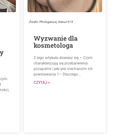
Źródło: Photogenica_Alena1919
Wyzwanie dla
kosmetologa
ny
Z tego artykułu dowiesz się: • Czym
charakteryzują się przebarwienia
pozapalne i jaki jest mechanizm ich
powstawania ? • Dlaczego...
 czym
CZYTAJ »
d
okci,