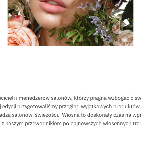
icieli i menedżerów salonów, którzy pragną wzbogacić swoj
j edycji przygotowaliśmy przegląd wyjątkowych produktów o
adzą salonowi świeżości. Wiosna to doskonały czas na wp
 z naszym przewodnikiem po najnowszych wiosennych tre