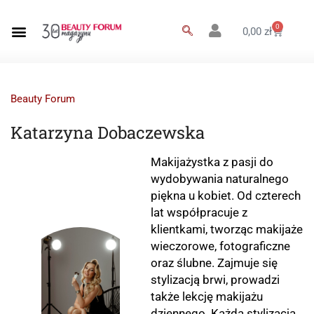
0
0,00
zł
Beauty Forum
Katarzyna Dobaczewska
Makijażystka z pasji do
wydobywania naturalnego
piękna u kobiet. Od czterech
lat współpracuje z
klientkami, tworząc makijaże
wieczorowe, fotograficzne
oraz ślubne. Zajmuje się
stylizacją brwi, prowadzi
także lekcję makijażu
dziennego. Każda stylizacja