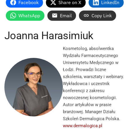
Facebook
Share on X
LinkedIn
WhatsApp
Email
Copy Link
Joanna Harasimiuk
Kosmetolog, absolwentka
Wydziału Farmaceutycznego
Uniwersytetu Medycznego w
Łodzi. Prowadzi liczne
szkolenia, warsztaty i webinary.
Wykładowca i uczestnik
konferencji z zakresu
nowoczesnej kosmetologii.
Autor artykułów w prasie
branżowej. Manager Działu
Szkoleń Dermalogica Polska.
www.dermalogica.pl