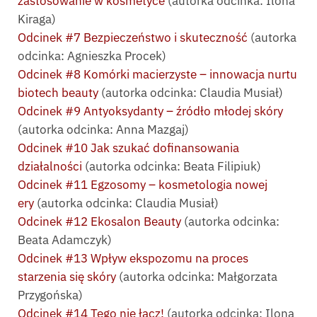
zastosowanie w kosmetyce
(autorka odcinka: Ilona
Kiraga)
Odcinek #7 Bezpieczeństwo i skuteczność
(autorka
odcinka: Agnieszka Procek)
Odcinek #8 Komórki macierzyste – innowacja nurtu
biotech beauty
(autorka odcinka: Claudia Musiał)
Odcinek #9 Antyoksydanty – źródło młodej skóry
(autorka odcinka: Anna Mazgaj)
Odcinek #10 Jak szukać dofinansowania
działalności
(autorka odcinka: Beata Filipiuk)
Odcinek #11 Egzosomy – kosmetologia nowej
ery
(autorka odcinka: Claudia Musiał)
Odcinek #12 Ekosalon Beauty
(autorka odcinka:
Beata Adamczyk)
Odcinek #13 Wpływ ekspozomu na proces
starzenia się skóry
(autorka odcinka: Małgorzata
Przygońska)
Odcinek #14 Tego nie łącz!
(autorka odcinka: Ilona