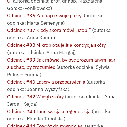
C
(autorka odcinka: prof. dr hab. Magdalena
Górska-Ponikowska)
Odcinek #36 Zadbaj o swoje plecy!
(autorka
odcinka: Marta Semenyna)
Odcinek #37 Kiedy skóra mówi „stop!”
(autorka
odcinka: Anna Kamm)
Odcinek #38 Mikrobiota jelit a kondycja skóry
(autorka odcinka: Anna Mazgaj)
Odcinek #39 Jak mówić, by być zrozumianym, jak
słuchać, by zrozumieć
(autorka odcinka: Sylwia
Polus – Pompa)
Odcinek #40 Lasery a przebarwienia
(autorka
odcinka: Joanna Wyszyńska)
Odcinek #42 W głąb skóry
(autorka odcinka: Anna
Jaros – Sajda)
Odcinek #43 Innerwacja a regeneracja
(autorka
odcinka: Monika Tobolska)
Odcinek #44 Powrót do równowagi
(autorka