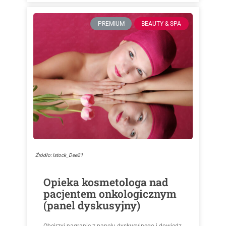
PREMIUM
BEAUTY & SPA
Źródło: Istock_Dee21
Opieka kosmetologa nad
pacjentem onkologicznym
(panel dyskusyjny)
Obejrzyj nagranie z panelu dyskusyjnego i dowiedz