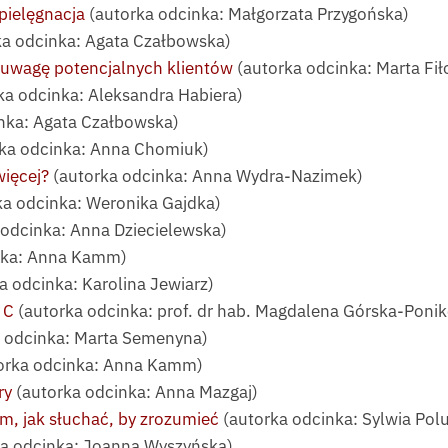
pielęgnacja
(autorka odcinka: Małgorzata Przygońska)
a odcinka: Agata Czałbowska)
 uwagę potencjalnych klientów
(autorka odcinka: Marta Fił
ka odcinka: Aleksandra Habiera)
nka: Agata Czałbowska)
ka odcinka: Anna Chomiuk)
więcej?
(autorka odcinka: Anna Wydra-Nazimek)
ka odcinka: Weronika Gajdka)
odcinka: Anna Dziecielewska)
nka: Anna Kamm)
a odcinka: Karolina Jewiarz)
 C
(autorka odcinka: prof. dr hab. Magdalena Górska-Poni
 odcinka: Marta Semenyna)
orka odcinka: Anna Kamm)
ry
(autorka odcinka: Anna Mazgaj)
, jak słuchać, by zrozumieć
(autorka odcinka: Sylwia Pol
a odcinka: Joanna Wyszyńska)