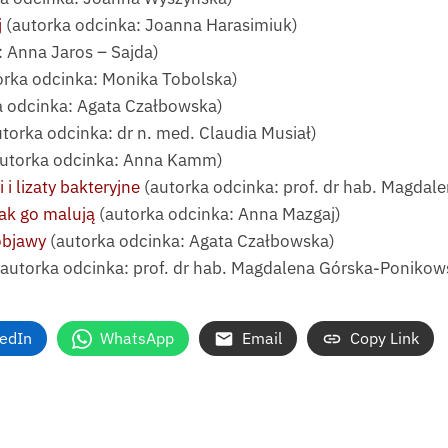
j
(autorka odcinka: Joanna Harasimiuk)
 Anna Jaros – Sajda)
orka odcinka: Monika Tobolska)
a odcinka: Agata Czałbowska)
torka odcinka: dr n. med. Claudia Musiał)
utorka odcinka: Anna Kamm)
i lizaty bakteryjne
(autorka odcinka: prof. dr hab. Magda
jak go malują
(autorka odcinka: Anna Mazgaj)
objawy
(autorka odcinka: Agata Czałbowska)
autorka odcinka: prof. dr hab. Magdalena Górska-Ponikow
kedIn
WhatsApp
Email
Copy Link