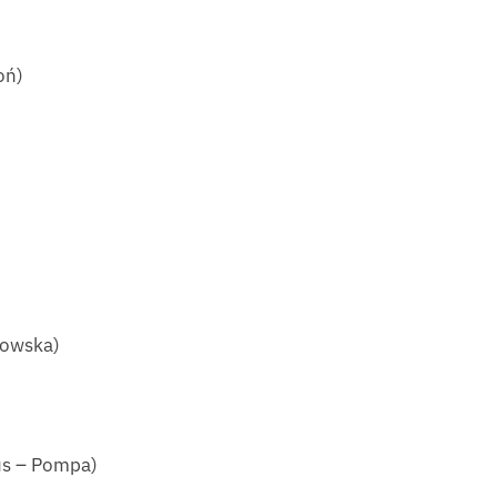
oń)
kowska)
us – Pompa)