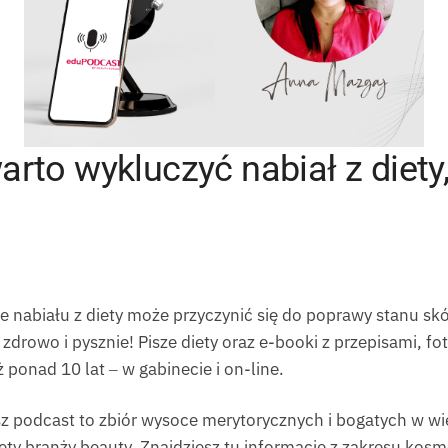
arto wykluczyć nabiał z diety,
e nabiału z diety może przyczynić się do poprawy stanu sk
rowo i pysznie! Pisze diety oraz e-booki z przepisami, fo
 ponad 10 lat ‒ w gabinecie i on-line.
z podcast to zbiór wysoce merytorycznych i bogatych w wie
ty branży beauty. Znajdziesz tu informacje z zakresu kosme