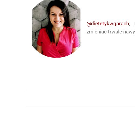
@dietetykwgarach
; 
zmieniać trwale nawyk