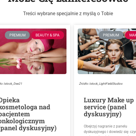
Treści wybrane specjalnie z myślą o Tobie
PREMIUM
BEAUTY & SPA
PREMIUM
MA
ło: Istock_Dee21
Źródło: Istock_LightFieldStudios
Opieka
Luxury Make up
kosmetologa nad
service (panel
pacjentem
dyskusyjny)
onkologicznym
(panel dyskusyjny)
Obejrzyj nagranie z panelu
dyskusyjnego i dowiedz się: cz