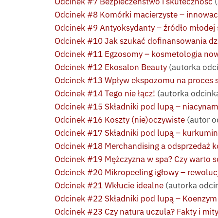
Odcinek #7 Bezpieczeństwo i skuteczność
(
Odcinek #8 Komórki macierzyste – innowacj
Odcinek #9 Antyoksydanty – źródło młodej 
Odcinek #10 Jak szukać dofinansowania dzi
Odcinek #11 Egzosomy – kosmetologia now
Odcinek #12 Ekosalon Beauty
(autorka odc
Odcinek #13 Wpływ ekspozomu na proces st
Odcinek #14 Tego nie łącz!
(autorka odcinka
Odcinek #15 Składniki pod lupą – niacynam
Odcinek #16 Koszty (nie)oczywiste
(autor o
Odcinek #17 Składniki pod lupą – kurkumi
Odcinek #18 Merchandising a odsprzedaż k
Odcinek #19 Mężczyzna w spa? Czy warto s
Odcinek #20 Mikropeeling igłowy – rewolucj
Odcinek #21 Wkłucie idealne
(autorka odcin
Odcinek #22 Składniki pod lupą – Koenzy
Odcinek #23 Czy natura uczula? Fakty i mit