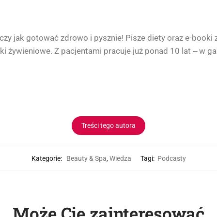
Uczy jak gotować zdrowo i pysznie! Pisze diety oraz e-booki
i żywieniowe. Z pacjentami pracuje już ponad 10 lat ‒ w gabi
Treści tego autora
Kategorie:
Beauty & Spa
,
Wiedza
Tagi:
Podcasty
Może Cię zainteresować