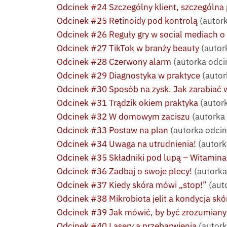
Odcinek #24 Szczególny klient, szczególna 
Odcinek #25 Retinoidy pod kontrolą
(autork
Odcinek #26 Reguły gry w social mediach o
Odcinek #27 TikTok w branży beauty
(autor
Odcinek #28 Czerwony alarm
(autorka odci
Odcinek #29 Diagnostyka w praktyce
(autor
Odcinek #30 Sposób na zysk. Jak zarabiać 
Odcinek #31 Trądzik okiem praktyka
(autor
Odcinek #32 W domowym zaciszu
(autorka 
Odcinek #33 Postaw na plan
(autorka odci
Odcinek #34 Uwaga na utrudnienia!
(autork
Odcinek #35 Składniki pod lupą – Witamina
Odcinek #36 Zadbaj o swoje plecy!
(autorka
Odcinek #37 Kiedy skóra mówi „stop!”
(aut
Odcinek #38 Mikrobiota jelit a kondycja skó
Odcinek #39 Jak mówić, by być zrozumianym
Odcinek #40 Lasery a przebarwienia
(autork