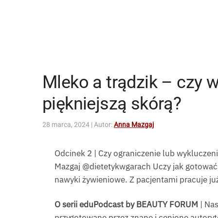
Mleko a trądzik – czy w
piękniejszą skórą?
28 marca, 2024
| Autor:
Anna Mazgaj
Odcinek 2 | Czy ograniczenie lub wykluczeni
Mazgaj @dietetykwgarach Uczy jak gotować zd
nawyki żywieniowe. Z pacjentami pracuje już
O serii eduPodcast by BEAUTY FORUM
| Nas
przygotowane przez znane i cenione autoryte