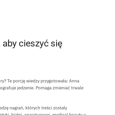
 aby cieszyć się
óry? Te porcję wiedzy przygotowała: Anna
tografuje jedzenie. Pomaga zmieniać trwale
dzę nagrań, których treści zostały
tyki, białej, aparaturowej, medical beauty a