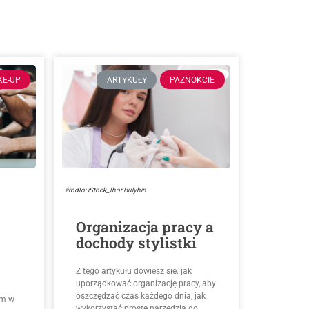
KE-UP
ARTYKUŁY
PAZNOKCIE
źródło: iStock_Ihor Bulyhin
Organizacja pracy a
dochody stylistki
Z tego artykułu dowiesz się: jak
uporządkować organizację pracy, aby
oszczędzać czas każdego dnia, jak
ym w
wykorzystać proste narzędzia do