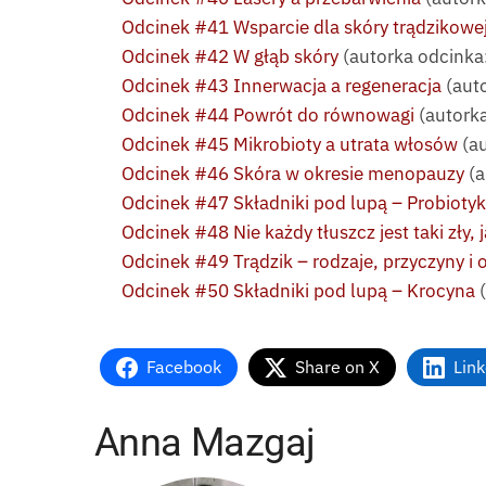
Odcinek #41 Wsparcie dla skóry trądzikowe
Odcinek #42 W głąb skóry
(autorka odcinka:
Odcinek #43 Innerwacja a regeneracja
(aut
Odcinek #44 Powrót do równowagi
(autork
Odcinek #45 Mikrobioty a utrata włosów
(au
Odcinek #46 Skóra w okresie menopauzy
(a
Odcinek #47 Składniki pod lupą – Probiotyki 
Odcinek #48 Nie każdy tłuszcz jest taki zły, 
Odcinek #49 Trądzik – rodzaje, przyczyny i 
Odcinek #50 Składniki pod lupą – Krocyna
(
Facebook
Share on X
Lin
Anna Mazgaj