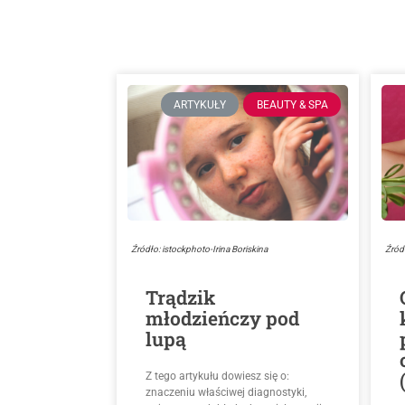
ARTYKUŁY
BEAUTY & SPA
Źródło: istockphoto-Irina Boriskina
Źród
Trądzik
młodzieńczy pod
lupą
Z tego artykułu dowiesz się o:
znaczeniu właściwej diagnostyki,