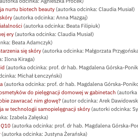
autorka odcinka: Agnieszka Procek)
a nurtu biotech beauty
(autorka odcinka: Claudia Musiał)
skóry
(autorka odcinka: Anna Mazgaj)
ałalności
(autorka odcinka: Beata Filipiuk)
ej ery
(autorka odcinka: Claudia Musiał)
inka: Beata Adamczyk)
arzenia się skóry
(autorka odcinka: Małgorzata Przygońsk
: Ilona Kiraga)
id
(autorka odcinka: prof. dr hab. Magdalena Górska-Poni
dcinka: Michał Łenczyński)
na
(autorka odcinka: prof. dr hab. Magdalena Górska-Poni
osmetyków do pielęgnacji domowej w gabinetach
(autorka
obie zawracać nim głowę?
(autor odcinka: Arek Dawidowsk
a w technologii samopielęgnacji skóry
(autorki odcinka: S
ka: Izabela Załęska)
m Q10
(autorka odcinka: prof. dr hab. Magdalena Górska-P
y
(autorka odcinka: Justyna Żerańska)