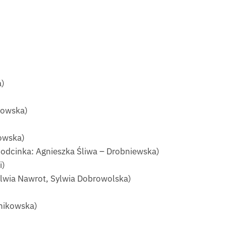
a)
kowska)
kowska)
 odcinka: Agnieszka Śliwa – Drobniewska)
i)
ylwia Nawrot, Sylwia Dobrowolska)
onikowska)