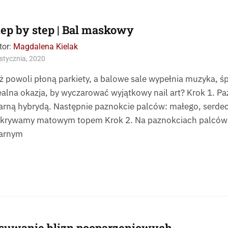
tep by step | Bal maskowy
tor:
Magdalena Kielak
stycznia, 2020
ż powoli płoną parkiety, a balowe sale wypełnia muzyka, śpi
ealna okazja, by wyczarować wyjątkowy nail art? Krok 1. 
arną hybrydą. Następnie paznokcie palców: małego, serd
krywamy matowym topem Krok 2. Na paznokciach palców
arnym
suwanie blizn pooparzeniowych