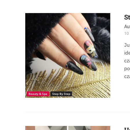
S
Paznokcie: Step by step | Bal maskowy
Au
10 
Ju
id
cz
po
cz
Beauty & Spa
Step By Step
U
Blizny poparzeniowe