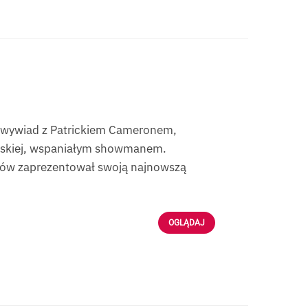
 wywiad z Patrickiem Cameronem,
rskiej, wspaniałym showmanem.
osów zaprezentował swoją najnowszą
OGLĄDAJ