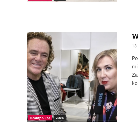
W
Wywiad z Patrickiem Cameronem
13 
Po
mi
Za
ko
Beauty & Spa
Video