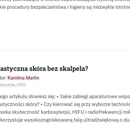
kie procedury bezpieczeństwa i higieny są niezwykle istot
lastyczna skóra bez skalpela?
tor:
Karolina Martin
stycznia, 2020
tego artykułu dowiesz się: • Jakie zabiegi aparaturowe wsp
astyczności skóry? • Czy kierować się przy wyborze technolo
soka skuteczność karbosyterpii, HIFU i radiofrekwencji mik
korzystuje wysokozogniskowaną falę ultradźwiękową o du