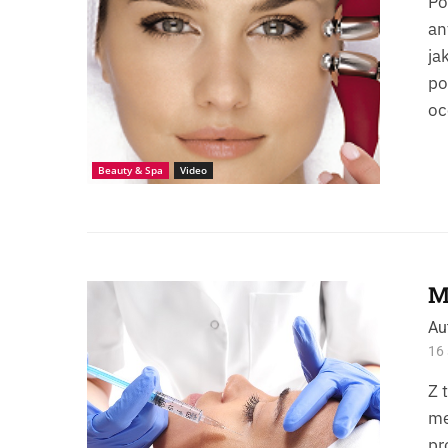
Po
an
ja
po
oc
Beauty & Spa
Video
M
Chirurgia estetyczna - wypełnienie zmarszczek
Au
16 
Z 
me
pr