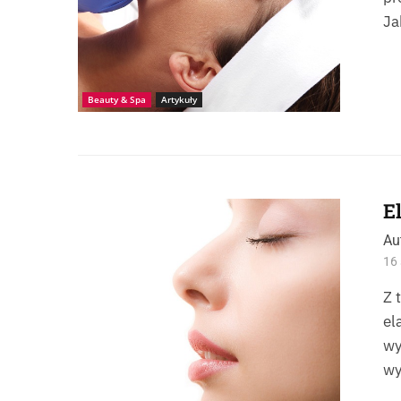
Ja
Beauty & Spa
Artykuły
E
Kobieta z zamkniętymi oczami o gładkiej cerze
Au
16 
Z 
el
wy
wy