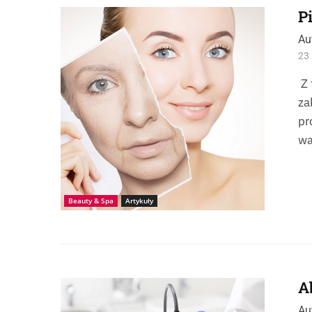
P
Przekrój twarzy kobiety
Au
23 
Z 
za
pr
wa
Beauty & Spa
Artykuły
A
Zabieg laserowy na twarz.
Au