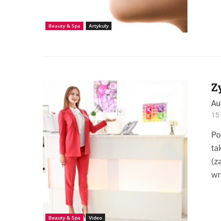
Beauty & Spa
Artykuły
Z
Źródło: Photogenica-belchonock
Au
15 
Po
ta
(z
wr
Beauty & Spa
Video