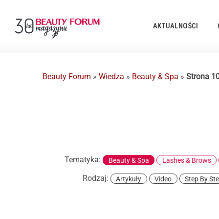
AKTUALNOŚCI
Beauty Forum
»
Wiedza
»
Beauty & Spa
»
Strona 1
Tematyka:
Beauty & Spa
Lashes & Brows
Rodzaj:
Artykuły
Video
Step By St