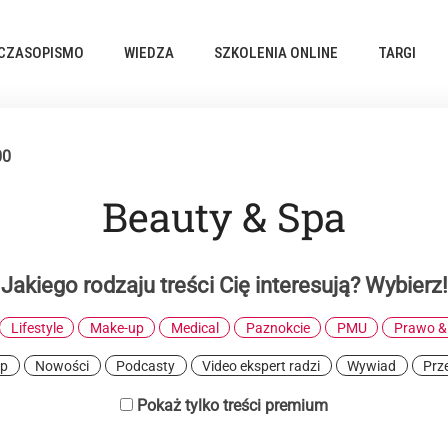
CZASOPISMO
WIEDZA
SZKOLENIA ONLINE
TARGI
00
Beauty & Spa
Jakiego rodzaju treści Cię interesują? Wybierz!
Lifestyle
Make-up
Medical
Paznokcie
PMU
Prawo &
ep
Nowości
Podcasty
Video ekspert radzi
Wywiad
Prz
Pokaż tylko treści premium