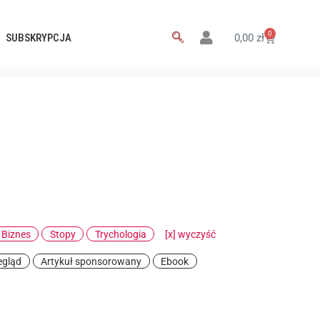
0
SUBSKRYPCJA
0,00
zł
 Biznes
Stopy
Trychologia
[x] wyczyść
egląd
Artykuł sponsorowany
Ebook