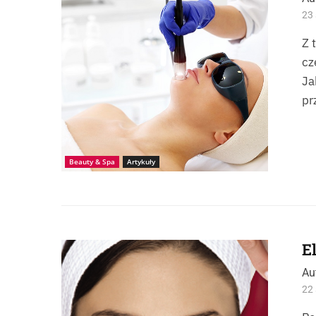
23 
Z 
cz
Ja
pr
Beauty & Spa
Artykuły
E
Elektroterapia
Au
22 