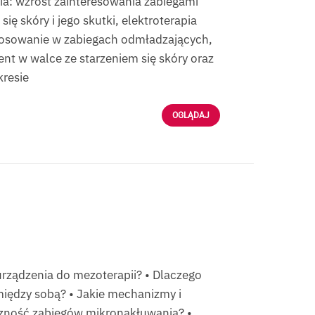
a: wzrost zainteresowania zabiegami
ę skóry i jego skutki, elektroterapia
stosowanie w zabiegach odmładzających,
nt w walce ze starzeniem się skóry oraz
kresie
OGLĄDAJ
urządzenia do mezoterapii? • Dlaczego
między sobą? • Jakie mechanizmy i
zność zabiegów mikronakłuwania? •