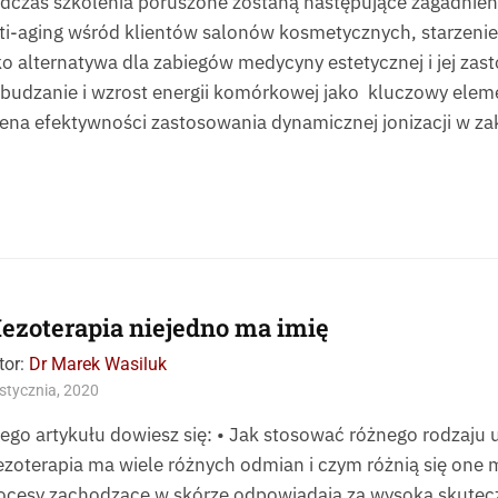
dczas szkolenia poruszone zostaną następujące zagadnieni
ti-aging wśród klientów salonów kosmetycznych, starzenie si
ko alternatywa dla zabiegów medycyny estetycznej i jej za
budzanie i wzrost energii komórkowej jako kluczowy eleme
ena efektywności zastosowania dynamicznej jonizacji w za
ezoterapia niejedno ma imię
tor:
Dr Marek Wasiluk
stycznia, 2020
tego artykułu dowiesz się: • Jak stosować różnego rodzaju 
zoterapia ma wiele różnych odmian i czym różnią się one 
ocesy zachodzące w skórze odpowiadają za wysoką skutec