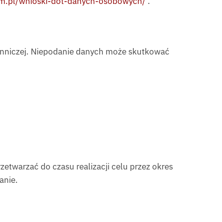
om.pl/wnioski-dot-danych-osobowych/
.
ienniczej. Niepodanie danych może skutkować
twarzać do czasu realizacji celu przez okres
anie.