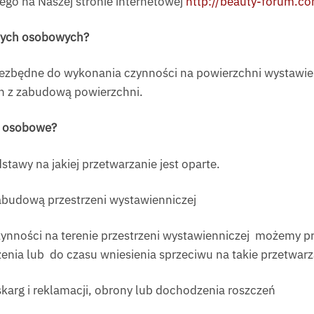
o na Naszej stronie internetowej
http://beauty-forum.c
nych osobowych?
 niezbędne do wykonania czynności na powierzchni wystaw
h z zabudową powierzchni.
e osobowe?
stawy na jakiej przetwarzanie jest oparte.
abudową przestrzeni wystawienniczej
ności na terenie przestrzeni wystawienniczej możemy prze
enia lub do czasu wniesienia sprzeciwu na takie przetwarz
karg i reklamacji, obrony lub dochodzenia roszczeń