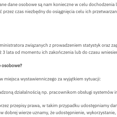
ane dane osobowe są nam konieczne w celu dochodzenia lu
 przez czas niezbędny do osiągnięcia celu ich przetwarza
nistratora związanych z prowadzeniem statystyk oraz za
ż 3 lata od momentu ich zakończenia lub do czasu wniesien
e osobowe?
iejsca wystawienniczego za wyjątkiem sytuacji:
owadzoną działalnością np. pracownikom obsługi systemów 
rzez przepisy prawa, w takim przypadku udostępniamy da
li w dobrej wierze uznamy, że udostępnienie, wykorzystanie