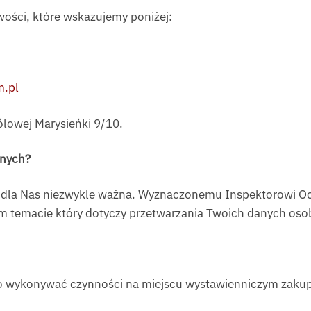
ości, które wskazujemy poniżej:
m.pl
rólowej Marysieńki 9/10.
anych?
t dla Nas niezwykle ważna. Wyznaczonemu Inspektorowi O
ym temacie który dotyczy przetwarzania Twoich danych os
o wykonywać czynności na miejscu wystawienniczym zakupi