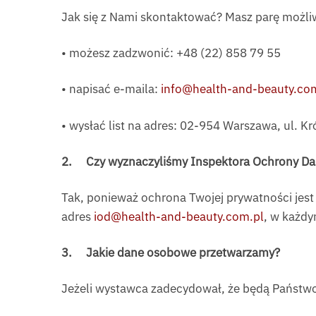
Jak się z Nami skontaktować? Masz parę możliw
• możesz zadzwonić: +48 (22) 858 79 55
• napisać e-maila:
info@health-and-beauty.co
• wysłać list na adres: 02-954 Warszawa, ul. K
2.
Czy wyznaczyliśmy Inspektora Ochrony D
Tak, ponieważ ochrona Twojej prywatności jes
adres
iod@health-and-beauty.com.pl
, w każd
3.
Jakie dane osobowe przetwarzamy?
Jeżeli wystawca zadecydował, że będą Państw