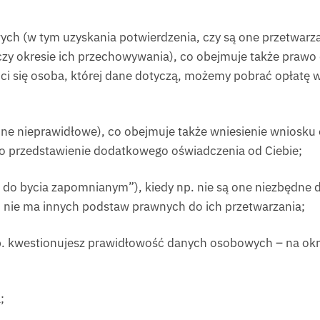
h (w tym uzyskania potwierdzenia, czy są one przetwarzan
zy okresie ich przechowywania), co obejmuje także prawo 
óci się osoba, której dane dotyczą, możemy pobrać opłatę 
ne nieprawidłowe), co obejmuje także wniesienie wniosku
o przedstawienie dodatkowego oświadczenia od Ciebie;
o bycia zapomnianym”), kiedy np. nie są one niezbędne do 
ub nie ma innych podstaw prawnych do ich przetwarzania;
np. kwestionujesz prawidłowość danych osobowych – na o
;