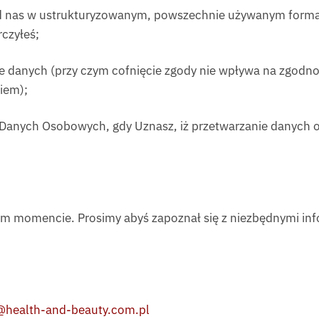
od nas w ustrukturyzowanym, powszechnie używanym form
czyłeś;
nie danych (przy czym cofnięcie zgody nie wpływa na zgod
iem);
y Danych Osobowych, gdy Uznasz, iż przetwarzanie danych
 momencie. Prosimy abyś zapoznał się z niezbędnymi inf
@health-and-beauty.com.pl