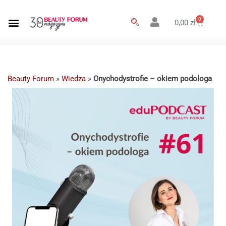
0
0,00
zł
Beauty Forum
»
Wiedza
»
Onychodystrofie – okiem podologa