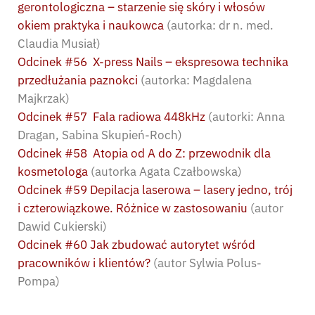
gerontologiczna – starzenie się skóry i włosów
okiem praktyka i naukowca
(autorka: dr n. med.
Claudia Musiał)
Odcinek #56 X-press Nails – ekspresowa technika
przedłużania paznokci
(autorka: Magdalena
Majkrzak)
Odcinek #57 Fala radiowa 448kHz
(autorki: Anna
Dragan, Sabina Skupień-Roch)
Odcinek #58 Atopia od A do Z: przewodnik dla
kosmetologa
(autorka Agata Czałbowska)
Odcinek #59 Depilacja laserowa – lasery jedno, trój
i czterowiązkowe. Różnice w zastosowaniu
(autor
Dawid Cukierski)
Odcinek #60 Jak zbudować autorytet wśród
pracowników i klientów?
(autor Sylwia Polus-
Pompa)