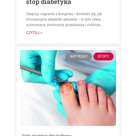
stóp diabetyka
Obejrzyj nagranie z kongresu i dowiedz się: jak
innowacyjne składniki aktywne – w tym oliwa
ozonowana, promotory przenikania i roślinne...
CZYTAJ »
ARTYKUŁY
STOPY
Źródło: istockphoto-Ildar Abulkhanov