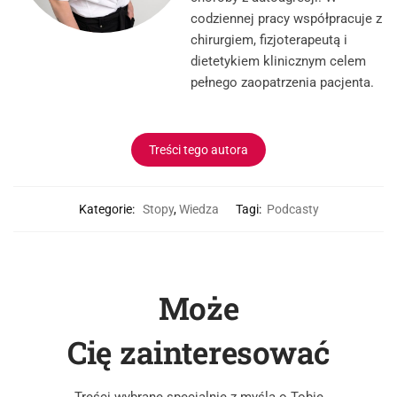
codziennej pracy współpracuje z
chirurgiem, fizjoterapeutą i
dietetykiem klinicznym celem
pełnego zaopatrzenia pacjenta.
Treści tego autora
Kategorie:
Stopy
,
Wiedza
Tagi:
Podcasty
Może
Cię zainteresować
Treści wybrane specjalnie z myślą o Tobie