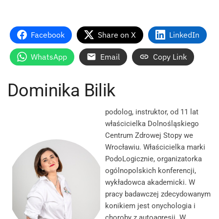
Facebook
Share on X
LinkedIn
WhatsApp
Email
Copy Link
Dominika Bilik
podolog, instruktor, od 11 lat
właścicielka Dolnośląskiego
Centrum Zdrowej Stopy we
Wrocławiu. Właścicielka marki
PodoLogicznie, organizatorka
ogólnopolskich konferencji,
wykładowca akademicki. W
pracy badawczej zdecydowanym
konikiem jest onychologia i
choroby z autoagresji. W