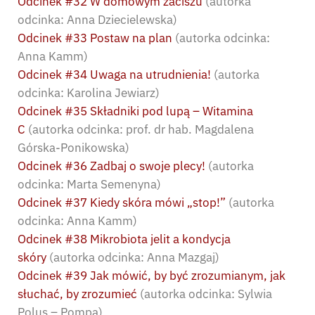
Odcinek #32 W domowym zaciszu
(autorka
odcinka: Anna Dziecielewska)
Odcinek #33 Postaw na plan
(autorka odcinka:
Anna Kamm)
Odcinek #34 Uwaga na utrudnienia!
(autorka
odcinka: Karolina Jewiarz)
Odcinek #35 Składniki pod lupą – Witamina
C
(autorka odcinka: prof. dr hab. Magdalena
Górska-Ponikowska)
Odcinek #36 Zadbaj o swoje plecy!
(autorka
odcinka: Marta Semenyna)
Odcinek #37 Kiedy skóra mówi „stop!”
(autorka
odcinka: Anna Kamm)
Odcinek #38 Mikrobiota jelit a kondycja
skóry
(autorka odcinka: Anna Mazgaj)
Odcinek #39 Jak mówić, by być zrozumianym, jak
słuchać, by zrozumieć
(autorka odcinka: Sylwia
Polus – Pompa)