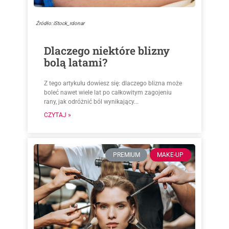
Źródło: iStock_rdonar
Dlaczego niektóre blizny
bolą latami?
Z tego artykułu dowiesz się: dlaczego blizna może
boleć nawet wiele lat po całkowitym zagojeniu
rany, jak odróżnić ból wynikający...
CZYTAJ »
PREMIUM
MAKE-UP