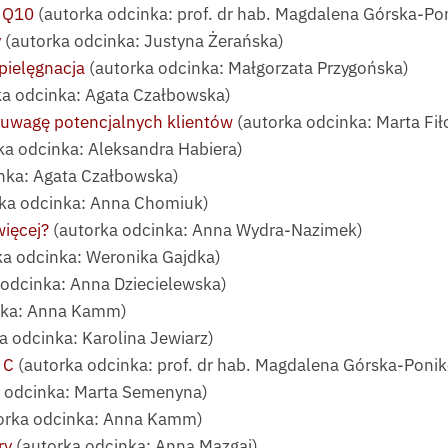
m Q10
(autorka odcinka: prof. dr hab. Magdalena Górska-P
y
(autorka odcinka: Justyna Żerańska)
pielęgnacja
(autorka odcinka: Małgorzata Przygońska)
a odcinka: Agata Czałbowska)
 uwagę potencjalnych klientów
(autorka odcinka: Marta Fił
ka odcinka: Aleksandra Habiera)
nka: Agata Czałbowska)
ka odcinka: Anna Chomiuk)
więcej?
(autorka odcinka: Anna Wydra-Nazimek)
ka odcinka: Weronika Gajdka)
odcinka: Anna Dziecielewska)
nka: Anna Kamm)
a odcinka: Karolina Jewiarz)
 C
(autorka odcinka: prof. dr hab. Magdalena Górska-Poni
 odcinka: Marta Semenyna)
orka odcinka: Anna Kamm)
ry
(autorka odcinka: Anna Mazgaj)