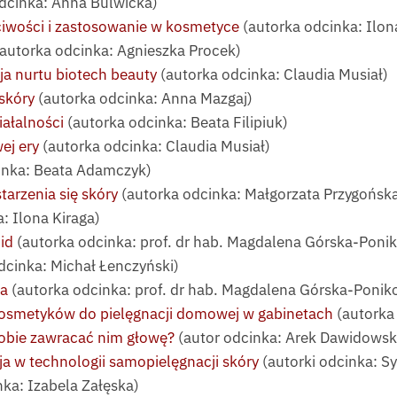
dcinka: Anna Bulwicka)
ciwości i zastosowanie w kosmetyce
(autorka odcinka: Ilon
autorka odcinka: Agnieszka Procek)
a nurtu biotech beauty
(autorka odcinka: Claudia Musiał)
skóry
(autorka odcinka: Anna Mazgaj)
ałalności
(autorka odcinka: Beata Filipiuk)
ej ery
(autorka odcinka: Claudia Musiał)
inka: Beata Adamczyk)
arzenia się skóry
(autorka odcinka: Małgorzata Przygońsk
: Ilona Kiraga)
id
(autorka odcinka: prof. dr hab. Magdalena Górska-Poni
dcinka: Michał Łenczyński)
na
(autorka odcinka: prof. dr hab. Magdalena Górska-Poni
osmetyków do pielęgnacji domowej w gabinetach
(autorka
obie zawracać nim głowę?
(autor odcinka: Arek Dawidowsk
a w technologii samopielęgnacji skóry
(autorki odcinka: S
ka: Izabela Załęska)