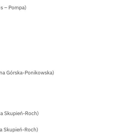
us – Pompa)
lena Górska-Ponikowska)
ina Skupień-Roch)
na Skupień-Roch)