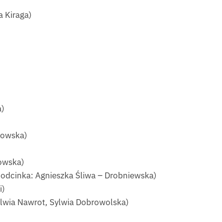
a Kiraga)
a)
kowska)
kowska)
 odcinka: Agnieszka Śliwa – Drobniewska)
i)
ylwia Nawrot, Sylwia Dobrowolska)