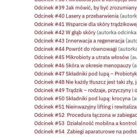
Odcinek #39 Jak mówić, by być zrozumianym
Odcinek #40 Lasery a przebarwienia
(autork
Odcinek #41 Wsparcie dla skóry trądzikowe
Odcinek #42 W głąb skóry
(autorka odcinka:
Odcinek #43 Innerwacja a regeneracja
(aut
Odcinek #44 Powrót do równowagi
(autork
Odcinek #45 Mikrobioty a utrata włosów
(au
Odcinek #46 Skóra w okresie menopauzy
(a
Odcinek #47 Składniki pod lupą – Probiotyki 
Odcinek #48 Nie każdy tłuszcz jest taki zły, 
Odcinek #49 Trądzik – rodzaje, przyczyny i 
Odcinek #50 Składniki pod lupą: krocyna
(a
Odcinek #51 Nieinwazyjny lifting i rewitaliza
Odcinek #52 Procedura łączona w zabiega
Odcinek #53 Działalność mobilna a kontro
Odcinek #54 Zabiegi aparaturowe na podst