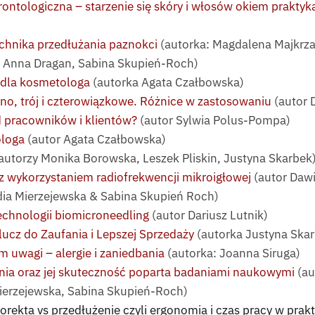
ontologiczna – starzenie się skóry i włosów okiem praktyk
chnika przedłużania paznokci
(autorka: Magdalena Majkrza
: Anna Dragan, Sabina Skupień-Roch)
 dla kosmetologa
(autorka Agata Czałbowska)
dno, trój i czterowiązkowe. Różnice w zastosowaniu
(autor 
 pracowników i klientów?
(autor Sylwia Polus-Pompa)
ologa
(autor Agata Czałbowska)
autorzy Monika Borowska, Leszek Pliskin, Justyna Skarbek)
z wykorzystaniem radiofrekwencji mikroigłowej
(autor Dawi
dia Mierzejewska & Sabina Skupień Roch)
chnologii biomicroneedling
(autor Dariusz Lutnik)
ucz do Zaufania i Lepszej Sprzedaży
(autorka Justyna Ska
m uwagi – alergie i zaniedbania
(autorka: Joanna Siruga)
ia oraz jej skuteczność poparta badaniami naukowymi
(au
ierzejewska, Sabina Skupień-Roch)
rekta vs przedłużenie czyli ergonomia i czas pracy w prak