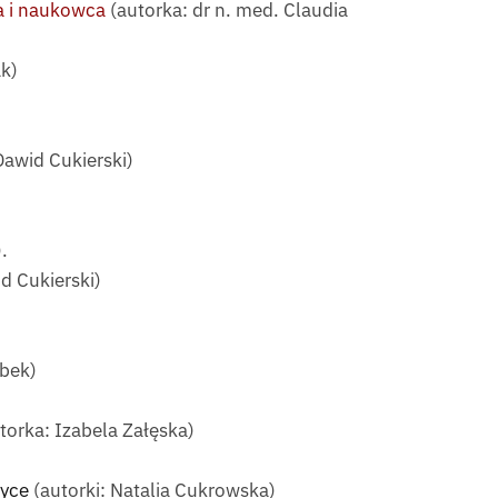
a i naukowca
(autorka: dr n. med. Claudia
k)
Dawid Cukierski)
.
d Cukierski)
rbek)
torka: Izabela Załęska)
tyce
(autorki: Natalia Cukrowska)