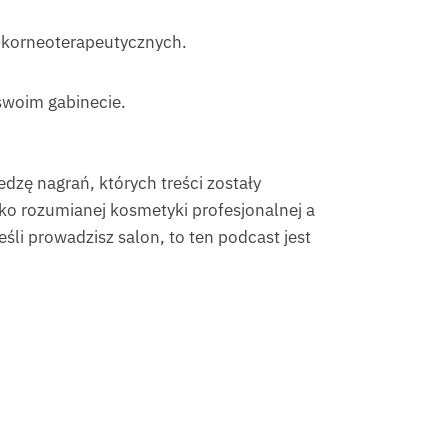
w korneoterapeutycznych.
swoim gabinecie.
dzę nagrań, których treści zostały
oko rozumianej kosmetyki profesjonalnej a
li prowadzisz salon, to ten podcast jest