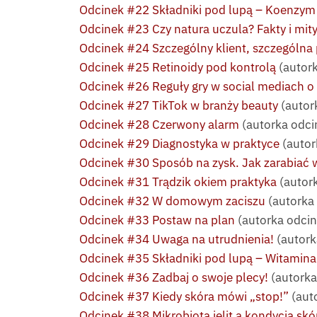
Odcinek #22 Składniki pod lupą – Koenzy
Odcinek #23 Czy natura uczula? Fakty i mit
Odcinek #24 Szczególny klient, szczególna 
Odcinek #25 Retinoidy pod kontrolą
(autork
Odcinek #26 Reguły gry w social mediach o
Odcinek #27 TikTok w branży beauty
(autor
Odcinek #28 Czerwony alarm
(autorka odci
Odcinek #29 Diagnostyka w praktyce
(autor
Odcinek #30 Sposób na zysk. Jak zarabiać 
Odcinek #31 Trądzik okiem praktyka
(autor
Odcinek #32 W domowym zaciszu
(autorka 
Odcinek #33 Postaw na plan
(autorka odci
Odcinek #34 Uwaga na utrudnienia!
(autork
Odcinek #35 Składniki pod lupą – Witamina
Odcinek #36 Zadbaj o swoje plecy!
(autorka
Odcinek #37 Kiedy skóra mówi „stop!”
(aut
Odcinek #38 Mikrobiota jelit a kondycja skó