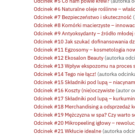
Odcinek #5 Co nam powie krew?
(autorka o
Odcinek #6 Naturalne oleje roślinne – właś
Odcinek #7 Bezpieczeństwo i skuteczność
(
Odcinek #8 Komórki macierzyste – innowacj
Odcinek #9 Antyoksydanty – źródło młodej 
Odcinek #10 Jak szukać dofinansowania dzi
Odcinek #11 Egzosomy – kosmetologia now
Odcinek #12 Ekosalon Beauty
(autorka odc
Odcinek #13 Wpływ ekspozomu na proces st
Odcinek #14 Tego nie łącz!
(autorka odcinka
Odcinek #15 Składniki pod lupą – niacynam
Odcinek #16 Koszty (nie)oczywiste
(autor o
Odcinek #17 Składniki pod lupą – kurkumi
Odcinek #18 Merchandising a odsprzedaż k
Odcinek #19 Mężczyzna w spa? Czy warto s
Odcinek #20 Mikropeeling igłowy – rewolucj
Odcinek #21 Wkłucie idealne
(autorka odcin