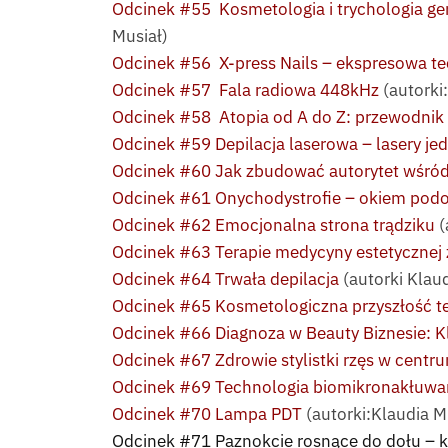
Odcinek #55 Kosmetologia i trychologia ger
Musiał)
Odcinek #56 X-press Nails – ekspresowa te
Odcinek #57 Fala radiowa 448kHz
(autorki
Odcinek #58 Atopia od A do Z: przewodnik
Odcinek #59 Depilacja laserowa – lasery je
Odcinek #60 Jak zbudować autorytet wśród
Odcinek #61 Onychodystrofie – okiem pod
Odcinek #62 Emocjonalna strona trądziku
(
Odcinek #63 Terapie medycyny estetycznej 
Odcinek #64 Trwała depilacja
(autorki Klau
Odcinek #65 Kosmetologiczna przyszłość te
Odcinek #66 Diagnoza w Beauty Biznesie: Kl
Odcinek #67 Zdrowie stylistki rzęs w centru
Odcinek #69 Technologia biomikronakłuwan
Odcinek #70 Lampa PDT
(autorki:Klaudia M
Odcinek #71 Paznokcie rosnące do dołu – ko