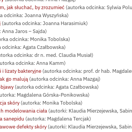
, jak słuchać, by zrozumieć
(autorka odcinka: Sylwia Pol
a odcinka: Joanna Wyszyńska)
j
(autorka odcinka: Joanna Harasimiuk)
 Anna Jaros – Sajda)
orka odcinka: Monika Tobolska)
a odcinka: Agata Czałbowska)
torka odcinka: dr n. med. Claudia Musiał)
utorka odcinka: Anna Kamm)
i lizaty bakteryjne
(autorka odcinka: prof. dr hab. Magda
jak go malują
(autorka odcinka: Anna Mazgaj)
objawy
(autorka odcinka: Agata Czałbowska)
utorka: Magdalena Górska-Ponikowska)
cja skóry
(autorka: Monika Tobolska)
ch modelowania ciała
(autorki: Klaudia Mierzejewska, Sab
la sanepidu
(autorka: Magdalena Tercjak)
awowe defekty skóry
(autorki: Klaudia Mierzejewska, Sabi