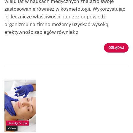
wielu lat w naukach medycznych znalazło swoje
zastosowanie również w kosmetologii. Wykorzystując
jej lecznicze właściwości poprzez odpowiedź
organizmu na zimno możemy uzyskać wysoką
efektywność zabiegów również z
OGLĄDAJ
Źródło:
Fotolia_237160921_
Robert_Przybysz
Beauty & Spa
Video