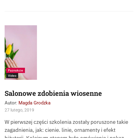
Źródło:
Fotolia_199308973_
Christina_Vartanova
Paznokcie
Video
Salonowe zdobienia wiosenne
Autor:
Magda Grodzka
27 lutego, 2019
W pierwszej części szkolenia zostały poruszone takie
zagadnienia, jak: cienie. linie, ornamenty i efekt
biżuterii. Kolejnym etapem było omówienie i pokaz