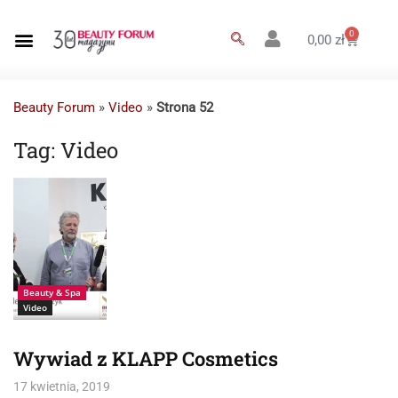
0
0,00
zł
Beauty Forum
»
Video
»
Strona 52
Tag:
Video
Wywiad z KLAPP
Cosmetics
Beauty & Spa
Video
Wywiad z KLAPP Cosmetics
17 kwietnia, 2019