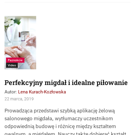
Źródło:
Fotolia_200544422_
Adam
Paznokcie
Video
Perfekcyjny migdał i idealne piłowanie
Autor:
Lena Kurach-Kozłowska
22 marca, 2019
Prowadząca przedstawi szybką aplikację żelową
salonowego migdała, wytłumaczy uczestnikom
odpowiednią budowę i różnicę między kształtem
owalnym, a migdałem. Nauczy także dobierać kształt