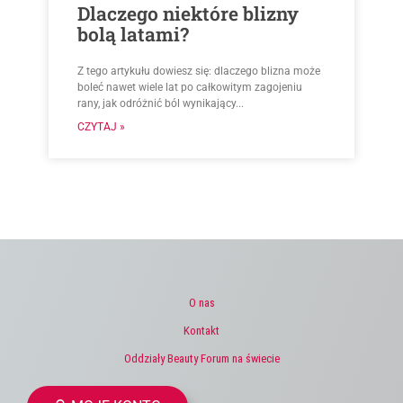
Dlaczego niektóre blizny
bolą latami?
Z tego artykułu dowiesz się: dlaczego blizna może
boleć nawet wiele lat po całkowitym zagojeniu
rany, jak odróżnić ból wynikający...
CZYTAJ »
O nas
Kontakt
Oddziały Beauty Forum na świecie