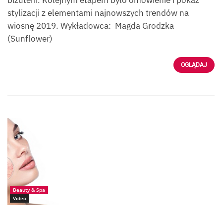
stylizacji z elementami najnowszych trendów na
wiosnę 2019. Wykładowca: Magda Grodzka
(Sunflower)
OGLĄDAJ
Źródło:
Fotolia_238238023_
Erica_Smit
Beauty & Spa
Video