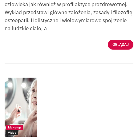
człowieka jak również w profilaktyce prozdrowotnej.
Wykład przedstawi główne założenia, zasady i filozofię
osteopatii. Holistyczne i wielowymiarowe spojrzenie
na ludzkie ciało, a
OGLĄDAJ
Źródło:
Fotolia_199093220_
Viacheslav_Iakobchu
k
Make-up
Video