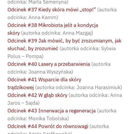
odcinka: Marta Semenyna)
Odcinek #37 Kiedy skóra mówi „stop!”
(autorka
odcinka: Anna Kamm)
Odcinek #38 Mikrobiota jelit a kondycja
skóry
(autorka odcinka: Anna Mazgaj)
Odcinek #39 Jak mówić, by być zrozumianym, jak
słuchać, by zrozumieć
(autorka odcinka: Sylwia
Polus – Pompa)
Odcinek #40 Lasery a przebarwienia
(autorka
odcinka: Joanna Wyszyńska)
Odcinek #41 Wsparcie dla skóry
trądzikowej
(autorka odcinka: Joanna Harasimiuk)
Odcinek #42 W głąb skóry
(autorka odcinka: Anna
Jaros – Sajda)
Odcinek #43 Innerwacja a regeneracja
(autorka
odcinka: Monika Tobolska)
Odcinek #44 Powrót do równowagi
(autorka
odcinka: Agata Czałbowska)