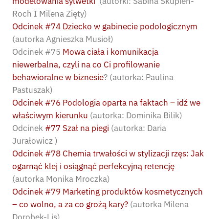
modelowania sylwetki
(autorki: Sabina Skupień-
Roch I Milena Zięty)
Odcinek #74 Dziecko w gabinecie podologicznym
(autorka Agnieszka Musioł)
Odcinek #75
Mowa ciała i komunikacja
niewerbalna, czyli na co Ci profilowanie
behawioralne w biznesie
? (autorka: Paulina
Pastuszak)
Odcinek #76 Podologia oparta na faktach – idź we
właściwym kierunku
(autorka: Dominika Bilik)
Odcinek
#77 Szał na piegi
(autorka: Daria
Jurałowicz )
Odcinek #78 Chemia trwałości w stylizacji rzęs: Jak
ogarnąć klej i osiągnąć perfekcyjną retencję
(autorka Monika Mroczka)
Odcinek #79 Marketing produktów kosmetycznych
– co wolno, a za co grożą kary?
(autorka Milena
Dorobek-Lis)