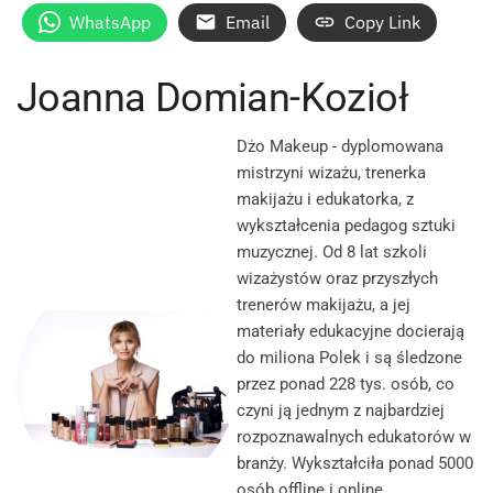
WhatsApp
Email
Copy Link
Joanna Domian-Kozioł
Dżo Makeup - dyplomowana
mistrzyni wizażu, trenerka
makijażu i edukatorka, z
wykształcenia pedagog sztuki
muzycznej. Od 8 lat szkoli
wizażystów oraz przyszłych
trenerów makijażu, a jej
materiały edukacyjne docierają
do miliona Polek i są śledzone
przez ponad 228 tys. osób, co
czyni ją jednym z najbardziej
rozpoznawalnych edukatorów w
branży. Wykształciła ponad 5000
osób offline i online.