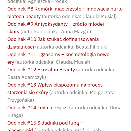
odcinka: Agnieszka Procek)
Odcinek #8 Komórki macierzyste – innowacja nurtu
biotech beauty
(autorka odcinka: Claudia Musiał)
Odcinek #9 Antyoksydanty – źródło młodej
skóry
(autorka odcinka: Anna Mazgaj)
Odcinek #10 Jak szukać dofinansowania
działalności
(autorka odcinka: Beata Filipiuk)
Odcinek #11 Egzosomy – kosmetologia nowej
ery
(autorka odcinka: Claudia Musiał)
Odcinek #12 Ekosalon Beauty
(autorka odcinka:
Beata Adamczyk)
Odcinek #13 Wpływ ekspozomu na proces
starzenia się skóry
(autorka odcinka: Małgorzata
Przygońska)
Odcinek #14 Tego nie łącz!
(autorka odcinka: Ilona
Kiraga)
Odcinek #15 Składniki pod lupą –
niacynamid
(autorka odcinka: prof. dr hab.