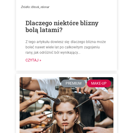
Źródło: iStock_rdonar
Dlaczego niektóre blizny
bolą latami?
Z tego artykułu dowiesz się: dlaczego blizna może
boleć nawet wiele lat po całkowitym zagojeniu
rany, jak odróżnić ból wynikający...
CZYTAJ »
PREMIUM
MAKE-UP