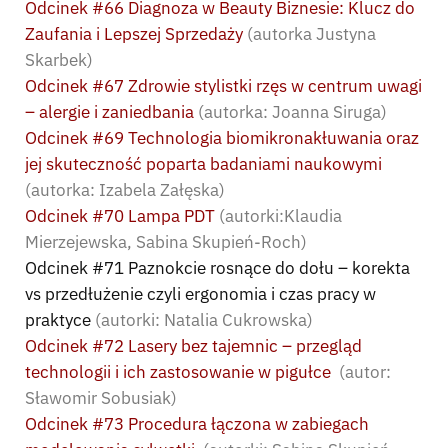
Odcinek #66 Diagnoza w Beauty Biznesie: Klucz do
Zaufania i Lepszej Sprzedaży
(autorka Justyna
Skarbek)
Odcinek #67 Zdrowie stylistki rzęs w centrum uwagi
– alergie i zaniedbania
(autorka: Joanna Siruga)
Odcinek #69 Technologia biomikronakłuwania oraz
jej skuteczność poparta badaniami naukowymi
(autorka: Izabela Załęska)
Odcinek #70 Lampa PDT
(autorki:Klaudia
Mierzejewska, Sabina Skupień-Roch)
Odcinek #71 Paznokcie rosnące do dołu – korekta
vs przedłużenie czyli ergonomia i czas pracy w
praktyce
(autorki: Natalia Cukrowska)
Odcinek #72 Lasery bez tajemnic – przegląd
technologii i ich zastosowanie w pigułce
(autor:
Sławomir Sobusiak)
Odcinek #73 Procedura łączona w zabiegach