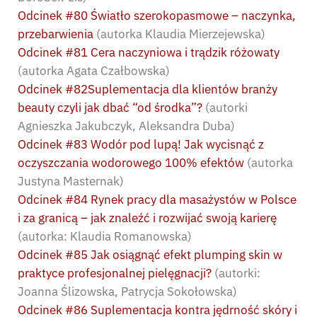
Odcinek #80 Światło szerokopasmowe – naczynka,
przebarwienia
(autorka Klaudia Mierzejewska)
Odcinek #81 Cera naczyniowa i trądzik różowaty
(autorka Agata Czałbowska)
Odcinek #82Suplementacja dla klientów branży
beauty czyli jak dbać “od środka”?
(autorki
Agnieszka Jakubczyk, Aleksandra Duba)
Odcinek #83 Wodór pod lupą! Jak wycisnąć z
oczyszczania wodorowego 100% efektów
(autorka
Justyna Masternak)
Odcinek #84 Rynek pracy dla masażystów w Polsce
i za granicą – jak znaleźć i rozwijać swoją karierę
(autorka: Klaudia Romanowska)
Odcinek #85 Jak osiągnąć efekt plumping skin w
praktyce profesjonalnej pielęgnacji?
(autorki:
Joanna Ślizowska, Patrycja Sokołowska)
Odcinek #86 Suplementacja kontra jędrność skóry i