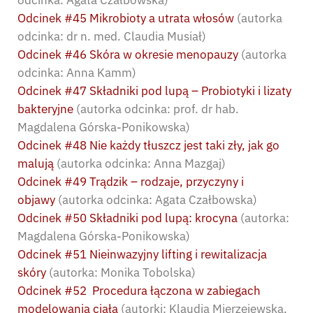
Odcinek #45 Mikrobioty a utrata włosów
(autorka
odcinka: dr n. med. Claudia Musiał)
Odcinek #46 Skóra w okresie menopauzy
(autorka
odcinka: Anna Kamm)
Odcinek #47 Składniki pod lupą – Probiotyki i lizaty
bakteryjne
(autorka odcinka: prof. dr hab.
Magdalena Górska-Ponikowska)
Odcinek #48 Nie każdy tłuszcz jest taki zły, jak go
malują
(autorka odcinka: Anna Mazgaj)
Odcinek #49 Trądzik – rodzaje, przyczyny i
objawy
(autorka odcinka: Agata Czałbowska)
Odcinek #50 Składniki pod lupą: krocyna
(autorka:
Magdalena Górska-Ponikowska)
Odcinek #51 Nieinwazyjny lifting i rewitalizacja
skóry
(autorka: Monika Tobolska)
Odcinek #52 Procedura łączona w zabiegach
modelowania ciała
(autorki: Klaudia Mierzejewska,