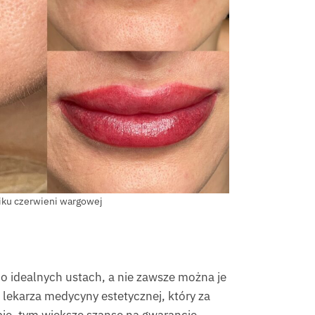
iku czerwieni wargowej
 o idealnych ustach, a nie zawsze można je
a lekarza medycyny estetycznej, który za
ie, tym większe szanse na gwarancję