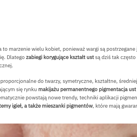
 to marzenie wielu kobiet, ponieważ wargi są postrzegane j
ię. Dlatego
zabiegi korygujące kształt
ust
są dziś tak częst
cznej.
 proporcjonalne do twarzy, symetryczne, kształtne, średniej
ającym się rynku
makijażu permanentnego pigmentacja ust
stematycznie powstają nowe trendy, techniki aplikacji pigme
temy igieł, a także mieszanki pigmentów
, które mają gwara