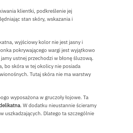
wania klientki, podkreślenie jej
dniając stan skóry, wskazania i
atna, wyjściowy kolor nie jest jasny i
błonka pokrywającego wargi jest wyjątkowo
rz jamy ustnej przechodzi w błonę śluzową.
 bo skóra w tej okolicy nie posiada
rwionośnych. Tutaj skóra nie ma warstwy
bogo wyposażona w gruczoły łojowe. Ta
delikatna
. W dodatku nieustannie ścieramy
ików uszkadzających. Dlatego ta szczególnie