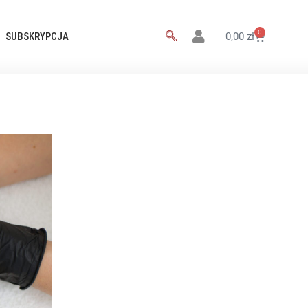
0
SUBSKRYPCJA
0,00
zł