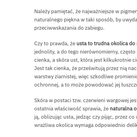
Należy pamiętać, że najważniejsze w pigment
naturalnego piękna w taki sposób, by uwyda
przeciwwskazania do zabiegu.
Czy to prawda, że
usta to trudna okolica do
jednolity, a do tego nierównomierny, częst
cienka, a skóra ust, która jest kilkukrotnie
Jest tak cienka, że prześwitują przez nią n
warstwy ziarnistej, więc szkodliwe promien
ochronnej, a to może powodować jej łuszcze
Skóra w postaci tzw. czerwieni wargowej j
ostatnia właściwość sprawia, że
naturalna o
ją, oblizując usta, jedząc czy pijąc, przez 
wrażliwa okolica wymaga odpowiednio delik