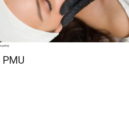
cjalisty
ą PMU