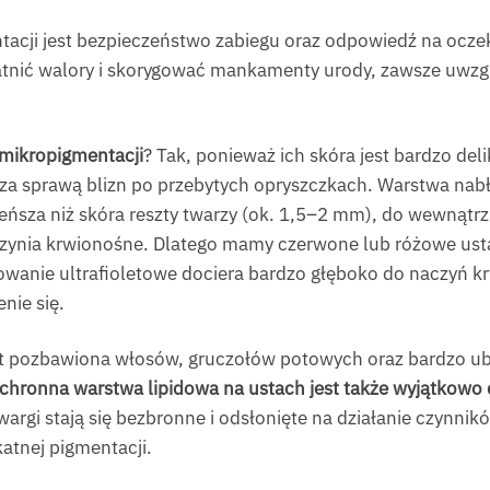
acji jest bezpieczeństwo zabiegu oraz odpowiedź na oczeki
tnić walory i skorygować mankamenty urody, zawsze uwzglę
 mikropigmentacji
? Tak, ponieważ ich skóra jest bardzo delik
o za sprawą blizn po przebytych opryszczkach. Warstwa na
 cieńsza niż skóra reszty twarzy (ok. 1,5–2 mm), do wewnąt
aczynia krwionośne. Dlatego mamy czerwone lub różowe usta,
iowanie ultrafioletowe dociera bardzo głęboko do naczyń k
nie się.
est pozbawiona włosów, gruczołów potowych oraz bardzo u
chronna warstwa lipidowa na ustach jest także wyjątkowo 
co wargi stają się bezbronne i odsłonięte na działanie czynn
atnej pigmentacji.