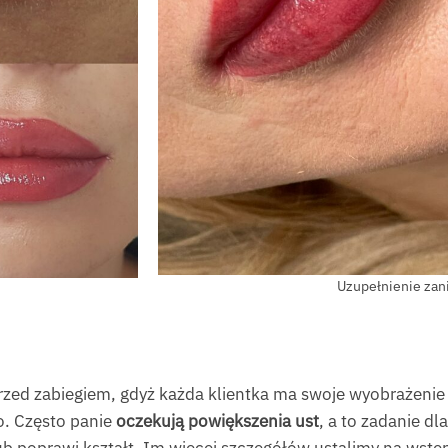
Uzupełnienie zan
przed zabiegiem, gdyż każda klientka ma swoje wyobrażenie
. Często panie
oczekują powiększenia ust
, a to zadanie dl
 poprawi kształt. Im więcej szczegółów ustalimy na wstęp