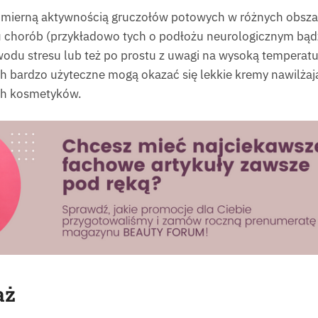
dmierną aktywnością gruczołów potowych w różnych obszar
u chorób (przykładowo tych o podłożu neurologicznym bąd
owodu stresu lub też po prostu z uwagi na wysoką tempera
ch bardzo użyteczne mogą okazać się lekkie kremy nawilżając
ych kosmetyków.
aż