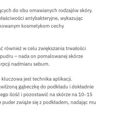
jących do obu omawianych rodzajów skóry.
aściwości antybakteryjne, wykazując
aplikowanym kosmetykom cechy
 również w celu zwiększania trwałości
 pudru – nada on pomalowanej skórze
orpcji nadmiaru sebum.
kluczowa jest technika aplikacji.
 zwilżoną gąbeczkę do podkładu i dokładnie
ego ilość i pozostawić na skórze na 10‒15
e puder zwiąże się z podkładem, nadając mu