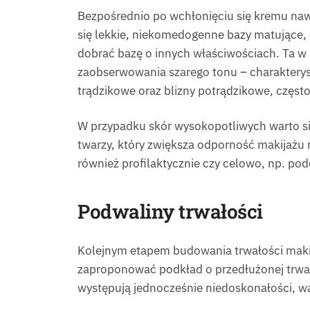
Bezpośrednio po wchłonięciu się kremu naw
się lekkie, niekomedogenne bazy matujące, 
dobrać bazę o innych właściwościach. Ta w
zaobserwowania szarego tonu – charakteryst
trądzikowe oraz blizny potrądzikowe, częst
W przypadku skór wysokopotliwych warto si
twarzy, który zwiększa odporność makijażu 
również profilaktycznie czy celowo, np. po
Podwaliny trwałości
Kolejnym etapem budowania trwałości makij
zaproponować podkład o przedłużonej trwało
występują jednocześnie niedoskonałości, wa