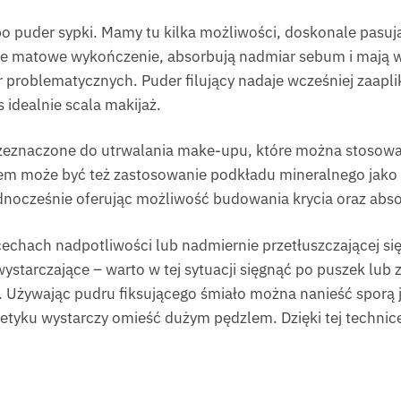
po puder sypki. Mamy tu kilka możliwości, doskonale pasu
e matowe wykończenie, absorbują nadmiar sebum i mają wł
er problematycznych. Puder filujący nadaje wcześniej za
 idealnie scala makijaż.
rzeznaczone do utrwalania make-upu, które można stosować
m może być też zastosowanie podkładu mineralnego jako
dnocześnie oferując możliwość budowania krycia oraz abs
chach nadpotliwości lub nadmiernie przetłuszczającej się 
ystarczające – warto w tej sytuacji sięgnąć po puszek lub
 Używając pudru fiksującego śmiało można nanieść sporą j
etyku wystarczy omieść dużym pędzlem. Dzięki tej technic