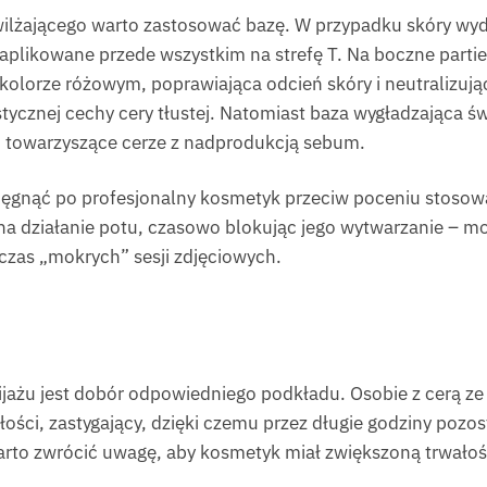
ilżającego warto zastosować bazę. W przypadku skóry wyd
aplikowane przede wszystkim na strefę T. Na boczne parti
 kolorze różowym, poprawiająca odcień skóry i neutralizu
ycznej cechy cery tłustej. Natomiast baza wygładzająca św
o towarzyszące cerze z nadprodukcją sebum.
ęgnąć po profesjonalny kosmetyk przeciw poceniu stosowan
na działanie potu, czasowo blokując jego wytwarzanie – m
dczas „mokrych” sesji zdjęciowych.
ażu jest dobór odpowiedniego podkładu. Osobie z cerą ze 
ści, zastygający, dzięki czemu przez długie godziny pozos
rto zwrócić uwagę, aby kosmetyk miał zwiększoną trwałość