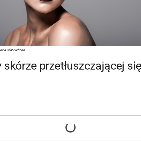
nica-AllaSerebrina
 skórze przetłuszczającej si