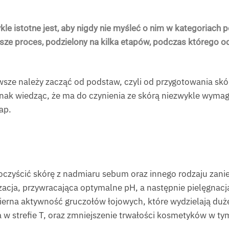
ykle istotne jest, aby nigdy nie myśleć o nim w kategoriac
ze proces, podzielony na kilka etapów, podczas którego o
ze należy zacząć od podstaw, czyli od przygotowania skóry
dnak wiedząc, że ma do czynienia ze skórą niezwykle wymaga
ap.
zyścić skórę z nadmiaru sebum oraz innego rodzaju zaniec
zacja, przywracająca optymalne pH, a następnie pielęgnacja
mierna aktywność gruczołów łojowych, które wydzielają du
a w strefie T, oraz zmniejszenie trwałości kosmetyków w ty