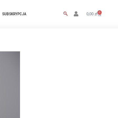
0
SUBSKRYPCJA
0,00
zł