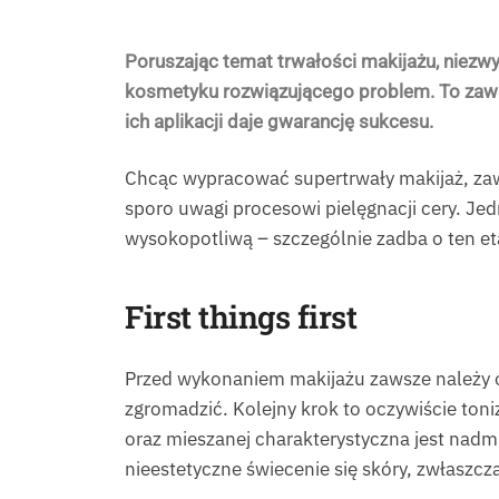
Poruszając temat trwałości makijażu, niezw
kosmetyku rozwiązującego problem. To zaws
ich aplikacji daje gwarancję sukcesu.
Chcąc wypracować supertrwały makijaż, zaws
sporo uwagi procesowi pielęgnacji cery. Je
wysokopotliwą – szczególnie zadba o ten et
First things first
Przed wykonaniem makijażu zawsze należy oc
zgromadzić. Kolejny krok to oczywiście toni
oraz mieszanej charakterystyczna jest nad
nieestetyczne świecenie się skóry, zwłaszcz