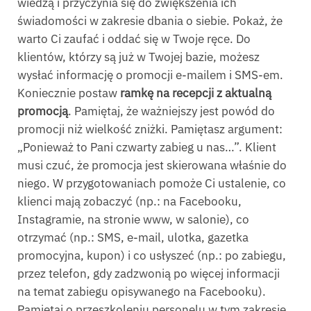
wiedzą i przyczynia się do zwiększenia ich
świadomości w zakresie dbania o siebie. Pokaż, że
warto Ci zaufać i oddać się w Twoje ręce. Do
klientów, którzy są już w Twojej bazie, możesz
wysłać informację o promocji e-mailem i SMS-em.
Koniecznie postaw
ramkę na recepcji z aktualną
promocją
. Pamiętaj, że ważniejszy jest powód do
promocji niż wielkość zniżki. Pamiętasz argument:
„Ponieważ to Pani czwarty zabieg u nas…”. Klient
musi czuć, że promocja jest skierowana właśnie do
niego. W przygotowaniach pomoże Ci ustalenie, co
klienci mają zobaczyć (np.: na Facebooku,
Instagramie, na stronie www, w salonie), co
otrzymać (np.: SMS, e-mail, ulotka, gazetka
promocyjna, kupon) i co usłyszeć (np.: po zabiegu,
przez telefon, gdy zadzwonią po więcej informacji
na temat zabiegu opisywanego na Facebooku).
Pamiętaj o przeszkoleniu personelu w tym zakresie.