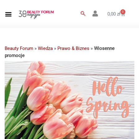
0
0,00
zł
Beauty Forum
»
Wiedza
»
Prawo & Biznes
»
Wiosenne
promocje