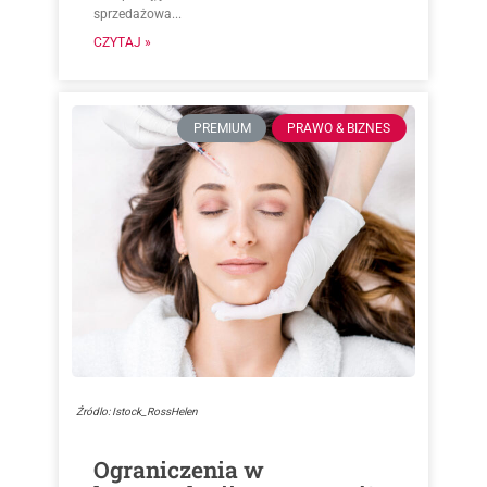
sprzedażowa...
CZYTAJ »
PREMIUM
PRAWO & BIZNES
Źródlo: Istock_RossHelen
Ograniczenia w