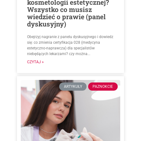
kosmetologii estetycznej?
Wszystko co musisz
wiedzieć o prawie (panel
dyskusyjny)
Obejrzyj nagranie z panelu dyskusyjnego i dowiedz
się: co zmienia certyfikacja 028 (medycyna
estetyczno-naprawcza) dla specjalistów
niebędących lekarzami? czy można...
CZYTAJ »
ARTYKUŁY
PAZNOKCIE