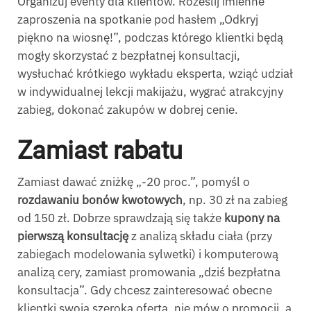
Organizuj eventy dla klientów. Roześlij imienne
zaproszenia na spotkanie pod hasłem „Odkryj
piękno na wiosnę!”, podczas którego klientki będą
mogły skorzystać z bezpłatnej konsultacji,
wysłuchać krótkiego wykładu eksperta, wziąć udział
w indywidualnej lekcji makijażu, wygrać atrakcyjny
zabieg, dokonać zakupów w dobrej cenie.
Zamiast rabatu
Zamiast dawać zniżkę „-20 proc.”, pomyśl o
rozdawaniu bonów kwotowych
, np. 30 zł na zabieg
od 150 zł. Dobrze sprawdzają się także
kupony na
pierwszą konsultację
z analizą składu ciała (przy
zabiegach modelowania sylwetki) i komputerową
analizą cery, zamiast promowania „dziś bezpłatna
konsultacja”. Gdy chcesz zainteresować obecne
klientki swoją szeroką ofertą, nie mów o promocji, a