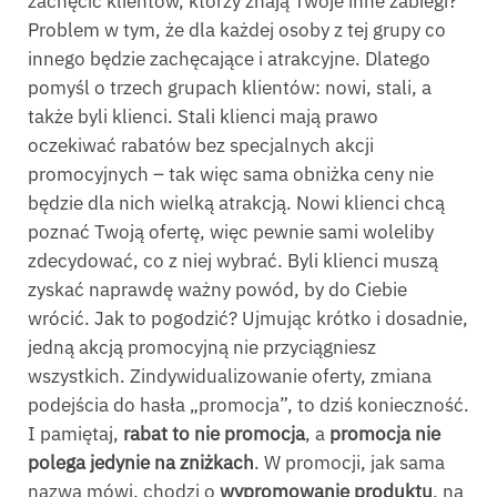
zachęcić klientów, którzy znają Twoje inne zabiegi?
Problem w tym, że dla każdej osoby z tej grupy co
innego będzie zachęcające i atrakcyjne. Dlatego
pomyśl o trzech grupach klientów: nowi, stali, a
także byli klienci. Stali klienci mają prawo
oczekiwać rabatów bez specjalnych akcji
promocyjnych – tak więc sama obniżka ceny nie
będzie dla nich wielką atrakcją. Nowi klienci chcą
poznać Twoją ofertę, więc pewnie sami woleliby
zdecydować, co z niej wybrać. Byli klienci muszą
zyskać naprawdę ważny powód, by do Ciebie
wrócić. Jak to pogodzić? Ujmując krótko i dosadnie,
jedną akcją promocyjną nie przyciągniesz
wszystkich. Zindywidualizowanie oferty, zmiana
podejścia do hasła „promocja”, to dziś konieczność.
I pamiętaj,
rabat to nie promocja
, a
promocja nie
polega jedynie na zniżkach
. W promocji, jak sama
nazwa mówi, chodzi o
wypromowanie produktu
, na