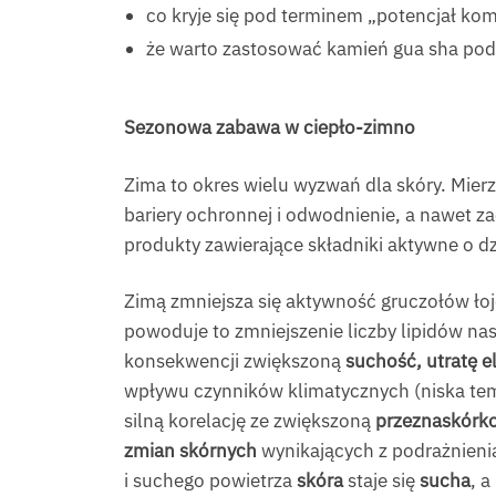
co kryje się pod terminem „potencjał k
że warto zastosować kamień gua sha pod
Sezonowa zabawa w ciepło-zimno
Zima to okres wielu wyzwań dla skóry. Mier
bariery ochronnej i odwodnienie, a nawet z
produkty zawierające składniki aktywne o d
Zimą zmniejsza się aktywność gruczołów ło
powoduje to zmniejszenie liczby lipidów na
konsekwencji zwiększoną
suchość, utratę e
wpływu czynników klimatycznych (niska tem
silną korelację ze zwiększoną
przeznaskórk
zmian skórnych
wynikających z podrażnieni
i suchego powietrza
skóra
staje się
sucha
, a