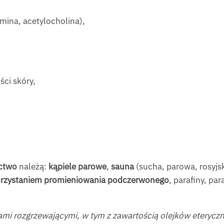
ina, acetylocholina),
ści skóry,
ictwo
należą:
kąpiele parowe
,
sauna
(sucha, parowa, rosyjs
orzystaniem promieniowania podczerwonego
, parafiny, pa
i rozgrzewającymi, w tym z zawartością olejków eteryczny