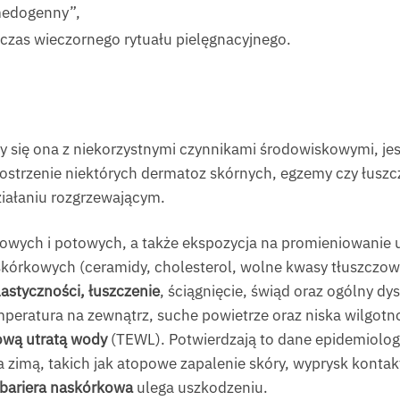
omedogenny”,
czas wieczornego rytuału pielęgnacyjnego.
zy się ona z niekorzystnymi czynnikami środowiskowymi, jes
aostrzenie niektórych dermatoz skórnych, egzemy czy łusz
ziałaniu rozgrzewającym.
jowych i potowych, a także ekspozycja na promieniowanie
skórkowych (ceramidy, cholesterol, wolne kwasy tłuszczow
lastyczności, łuszczenie
, ściągnięcie, świąd oraz ogólny 
peratura na zewnątrz, suche powietrze oraz niska wilgot
ową utratą wody
(TEWL). Potwierdzają to dane epidemiolo
a zimą, takich jak atopowe zapalenie skóry, wyprysk kont
bariera naskórkowa
ulega uszkodzeniu.