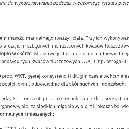
ha do wykorzystywania podczas wieczornego rytuału piel
iem masażu manualnego twarzy i ciała. Przy ich wykonywa
starczą jej niezbędnych nienasyconych kwasów tłuszczowy
iepło w skórze
. Kluczowe jest dobranie oleju odpowiedni
nienasyconych kwasów tłuszczowych (WKT), np. omega-3 i
 proc. WKT, gęstej konsystencji i długim czasie wchłaniania 
 pestek dyni), odpowiednie dla
skór suchych i dojrzałych
;
dzy 20 proc. a 50 proc., o stosunkowo lekkiej konsystencji
arganowy, olej ze słodkich migdałów, olej z krokosza barwie
normalnych i mieszanych
;
. WKT, o bardzo lekkiej konsystencji i szybkim czasie wchłan