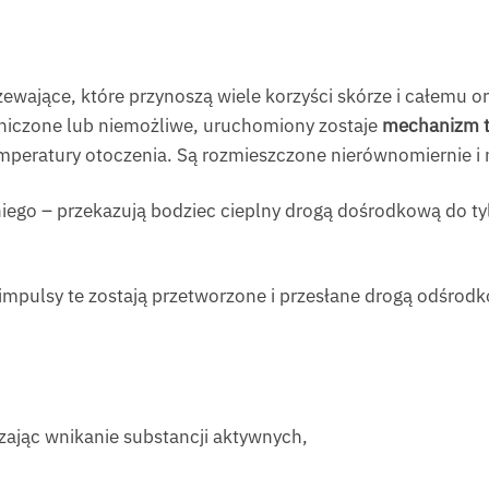
zewające, które przynoszą wiele korzyści skórze i całemu o
aniczone lub niemożliwe, uruchomiony zostaje
mechanizm t
mperatury otoczenia. Są rozmieszczone nierównomiernie i n
niego – przekazują bodziec cieplny drogą dośrodkową do t
 impulsy te zostają przetworzone i przesłane drogą odśr
szając wnikanie substancji aktywnych,