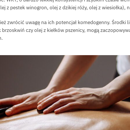
lej z pestek winogron, olej z dzikiej róży, olej z wiesiołka), 
eż zwrócić uwagę na ich potencjał komedogenny. Środki l
ek brzoskwiń czy olej z kiełków pszenicy, mogą zaczopowy
h.