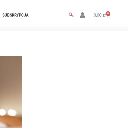
0
SUBSKRYPCJA
0,00
zł