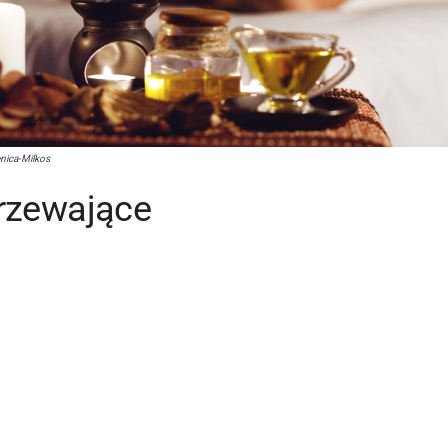
nica-Milkos
grzewające