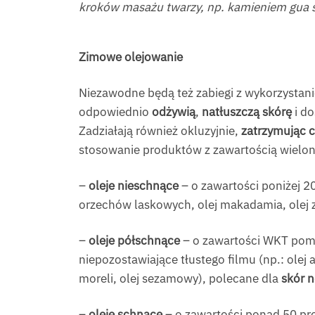
kroków masażu twarzy, np. kamieniem gua s
Zimowe olejowanie
Niezawodne będą też zabiegi z wykorzystan
odpowiednio
odżywią
,
natłuszczą skórę
i do
Zadziałają również okluzyjnie,
zatrzymując c
stosowanie produktów z zawartością wielo
–
oleje nieschnące
– o zawartości poniżej 20
orzechów laskowych, olej makadamia, olej z
–
oleje półschnące
– o zawartości WKT pomię
niepozostawiające tłustego filmu (np.: olej 
moreli, olej sezamowy), polecane dla
skór 
–
oleje schnące
– o zawartości ponad 50 proc